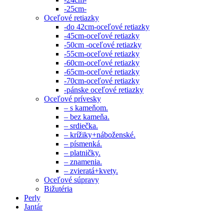
-25cm-
Oceľové retiazky
-do 42cm-oceľové retiazky
-45cm-oceľové retiazky
-50cm -oceľové retiazky
-55cm-oceľové retiazky
-60cm-oceľové retiazky
-65cm-oceľové retiazky
-70cm-oceľové retiazky
-pánske oceľové retiazky
Oceľové prívesky
– s kameňom.
– bez kameňa.
– srdiečka.
– krížiky+náboženské.
– písmenká.
– platničky.
– znamenia.
– zvieratá+kvety.
Oceľové súpravy
Bižutéria
Perly
Jantár