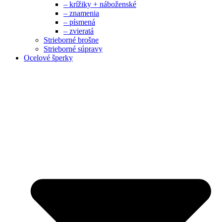
– krížiky + náboženské
– znamenia
– písmená
– zvieratá
Strieborné brošne
Strieborné súpravy
Ocelové šperky