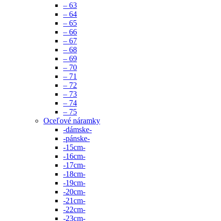
– 63
– 64
– 65
– 66
– 67
– 68
– 69
– 70
– 71
– 72
– 73
– 74
– 75
Oceľové náramky
-dámske-
-pánske-
-15cm-
-16cm-
-17cm-
-18cm-
-19cm-
-20cm-
-21cm-
-22cm-
-23cm-