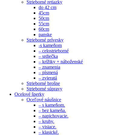
Strieborné retiazky
do 42 cm
45cm
50cm
55cm
60cm
panske
Strieborné prívesky
-s kameňom
– celostrieborné
– srdiečka
– krížiky + náboženské
– znamenia
– písmená
– zvieratá
Strieborné brošne
Strieborné súpravy
Ocelové šperky
Oceľové náušnice
– s kameňom.
– bez kameňa.
– napichovacie.
– kruhy.
– visiace.
– klasické.