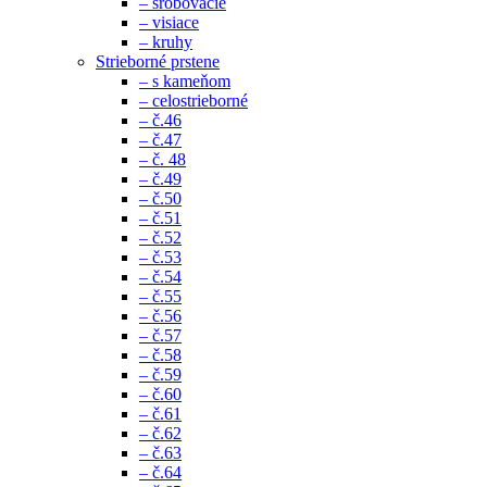
– šrobovacie
– visiace
– kruhy
Strieborné prstene
– s kameňom
– celostrieborné
– č.46
– č.47
– č. 48
– č.49
– č.50
– č.51
– č.52
– č.53
– č.54
– č.55
– č.56
– č.57
– č.58
– č.59
– č.60
– č.61
– č.62
– č.63
– č.64