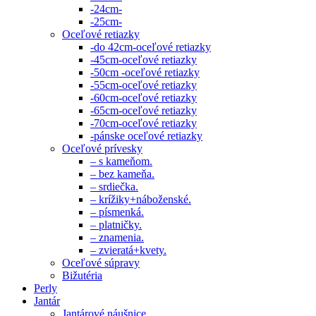
-24cm-
-25cm-
Oceľové retiazky
-do 42cm-oceľové retiazky
-45cm-oceľové retiazky
-50cm -oceľové retiazky
-55cm-oceľové retiazky
-60cm-oceľové retiazky
-65cm-oceľové retiazky
-70cm-oceľové retiazky
-pánske oceľové retiazky
Oceľové prívesky
– s kameňom.
– bez kameňa.
– srdiečka.
– krížiky+náboženské.
– písmenká.
– platničky.
– znamenia.
– zvieratá+kvety.
Oceľové súpravy
Bižutéria
Perly
Jantár
Jantárové náušnice