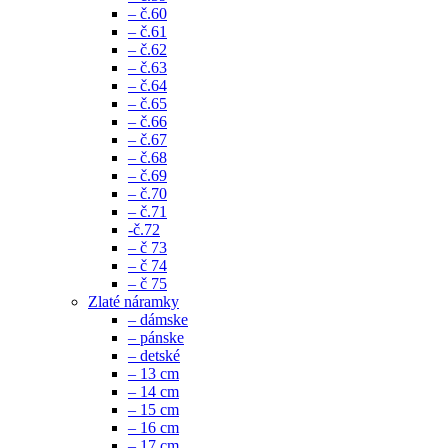
– č.60
– č.61
– č.62
– č.63
– č.64
– č.65
– č.66
– č.67
– č.68
– č.69
– č.70
– č.71
-č.72
– č 73
– č 74
– č 75
Zlaté náramky
– dámske
– pánske
– detské
– 13 cm
– 14 cm
– 15 cm
– 16 cm
– 17 cm