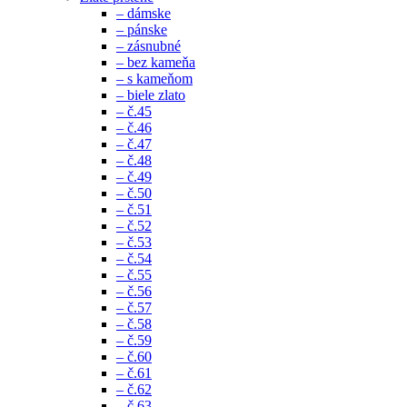
– dámske
– pánske
– zásnubné
– bez kameňa
– s kameňom
– biele zlato
– č.45
– č.46
– č.47
– č.48
– č.49
– č.50
– č.51
– č.52
– č.53
– č.54
– č.55
– č.56
– č.57
– č.58
– č.59
– č.60
– č.61
– č.62
– č.63