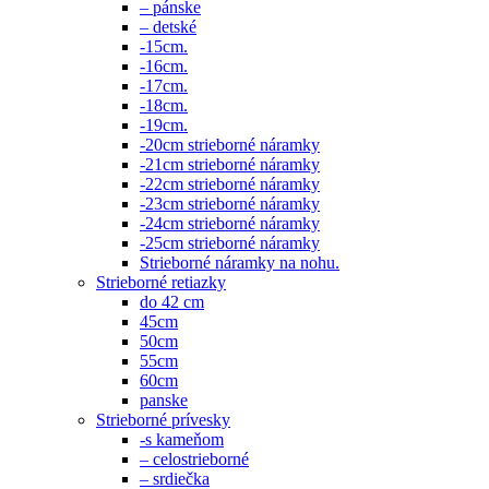
– pánske
– detské
-15cm.
-16cm.
-17cm.
-18cm.
-19cm.
-20cm strieborné náramky
-21cm strieborné náramky
-22cm strieborné náramky
-23cm strieborné náramky
-24cm strieborné náramky
-25cm strieborné náramky
Strieborné náramky na nohu.
Strieborné retiazky
do 42 cm
45cm
50cm
55cm
60cm
panske
Strieborné prívesky
-s kameňom
– celostrieborné
– srdiečka