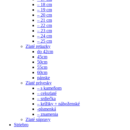
– 18 cm
– 19 cm
– 20 cm
– 21 cm
– 22 cm
– 23 cm
– 24 cm
– 25 cm
Zlaté retiazky
do 42cm
45cm
50cm
55cm
60cm
pánske
Zlaté prívesky
– s kameňom
– celozlaté
– srdiečka
– krížiky + náboženské
-písmenká
– znamenia
Zlaté súpravy
Striebro