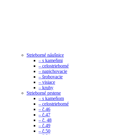
Strieborné náušnice
– s kameňmi
– celostrieborné
– napichovacie
– šrobovacie
– visiace
– kruhy
Strieborné prstene
– s kameňom
– celostrieborné
– č.46
– č.47
– č. 48
– č.49
– č.50