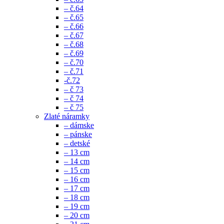
– č.64
– č.65
– č.66
– č.67
– č.68
– č.69
– č.70
– č.71
-č.72
– č 73
– č 74
– č 75
Zlaté náramky
– dámske
– pánske
– detské
– 13 cm
– 14 cm
– 15 cm
– 16 cm
– 17 cm
– 18 cm
– 19 cm
– 20 cm