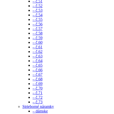
– č.51
– č.52
– č.53
– č.54
– č.55
– č.56
– č.57
– č.58
– č.59
– č.60
– č.61
– č.62
– č.63
– č.64
– č.65
– č.66
– č.67
– č.68
– č.69
– č.70
– č.71
– č.72
– č.73
Strieborné náramky
– dámske