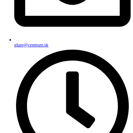
glare@centrum.sk