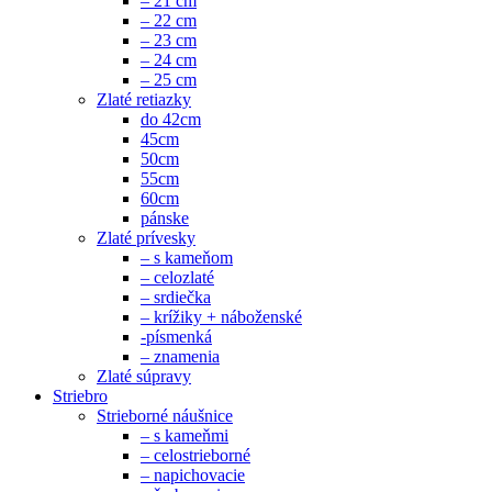
– 21 cm
– 22 cm
– 23 cm
– 24 cm
– 25 cm
Zlaté retiazky
do 42cm
45cm
50cm
55cm
60cm
pánske
Zlaté prívesky
– s kameňom
– celozlaté
– srdiečka
– krížiky + náboženské
-písmenká
– znamenia
Zlaté súpravy
Striebro
Strieborné náušnice
– s kameňmi
– celostrieborné
– napichovacie