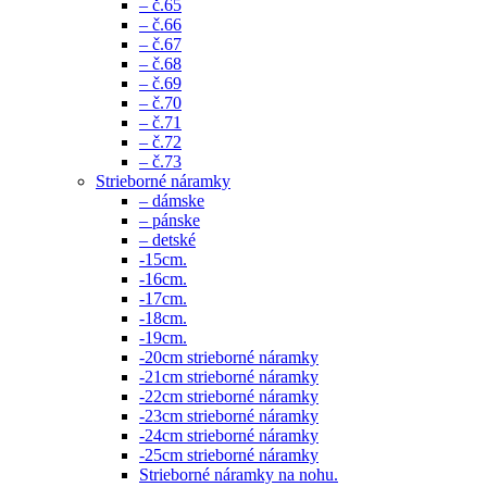
– č.65
– č.66
– č.67
– č.68
– č.69
– č.70
– č.71
– č.72
– č.73
Strieborné náramky
– dámske
– pánske
– detské
-15cm.
-16cm.
-17cm.
-18cm.
-19cm.
-20cm strieborné náramky
-21cm strieborné náramky
-22cm strieborné náramky
-23cm strieborné náramky
-24cm strieborné náramky
-25cm strieborné náramky
Strieborné náramky na nohu.