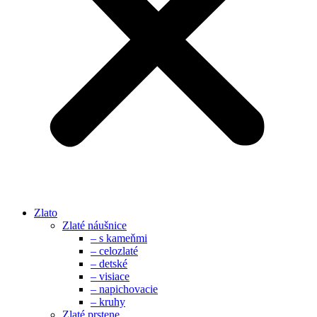
Zlato
Zlaté náušnice
– s kameňmi
– celozlaté
– detské
– visiace
– napichovacie
– kruhy
Zlaté prstene