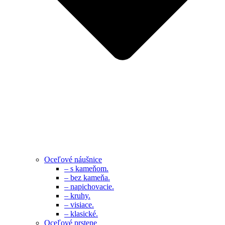
Oceľové náušnice
– s kameňom.
– bez kameňa.
– napichovacie.
– kruhy.
– visiace.
– klasické.
Oceľové prstene