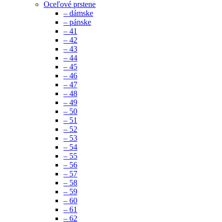
Oceľové prstene
– dámske
– pánske
– 41
– 42
– 43
– 44
– 45
– 46
– 47
– 48
– 49
– 50
– 51
– 52
– 53
– 54
– 55
– 56
– 57
– 58
– 59
– 60
– 61
– 62