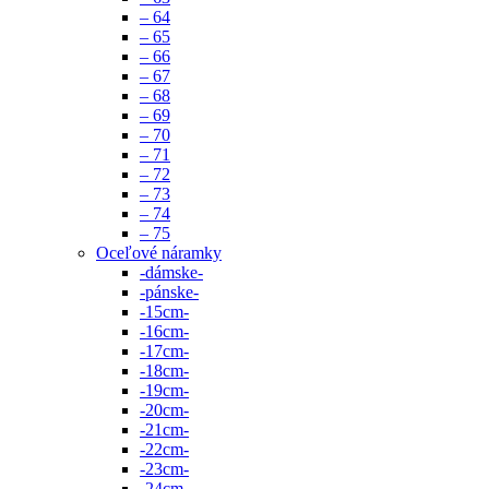
– 64
– 65
– 66
– 67
– 68
– 69
– 70
– 71
– 72
– 73
– 74
– 75
Oceľové náramky
-dámske-
-pánske-
-15cm-
-16cm-
-17cm-
-18cm-
-19cm-
-20cm-
-21cm-
-22cm-
-23cm-
-24cm-