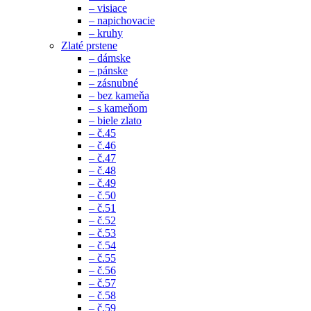
– visiace
– napichovacie
– kruhy
Zlaté prstene
– dámske
– pánske
– zásnubné
– bez kameňa
– s kameňom
– biele zlato
– č.45
– č.46
– č.47
– č.48
– č.49
– č.50
– č.51
– č.52
– č.53
– č.54
– č.55
– č.56
– č.57
– č.58
– č.59