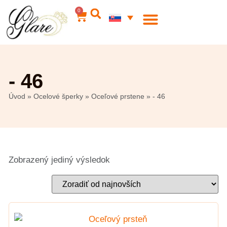
0
Ocelové šperky
Môj účet
- 46
Úvod
»
Ocelové šperky
»
Oceľové prstene
»
- 46
Zobrazený jediný výsledok