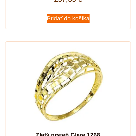
Pridať do košíka
Zlatý prsteň Glare 1268