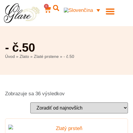
0
Ocelové šperky
Môj účet
- č.50
Úvod
»
Zlato
»
Zlaté prstene
»
- č.50
Zobrazuje sa 36 výsledkov