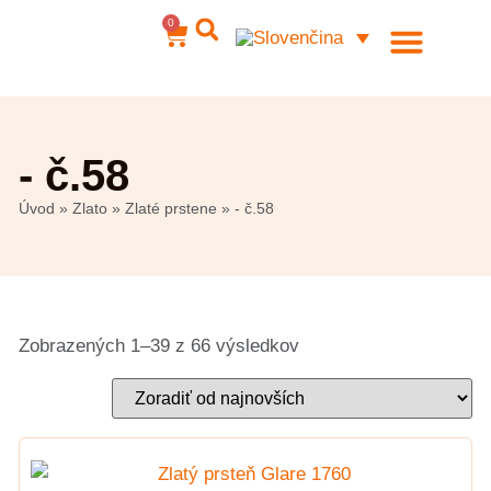
0
Ocelové šperky
Môj účet
- č.58
Úvod
»
Zlato
»
Zlaté prstene
»
- č.58
Zobrazených 1–39 z 66 výsledkov