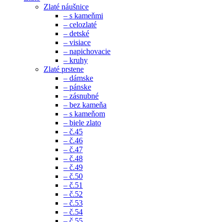
Zlaté náušnice
– s kameňmi
– celozlaté
– detské
– visiace
– napichovacie
– kruhy
Zlaté prstene
– dámske
– pánske
– zásnubné
– bez kameňa
– s kameňom
– biele zlato
– č.45
– č.46
– č.47
– č.48
– č.49
– č.50
– č.51
– č.52
– č.53
– č.54
– č.55