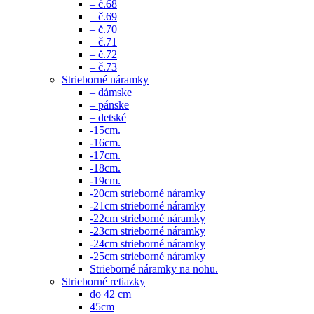
– č.68
– č.69
– č.70
– č.71
– č.72
– č.73
Strieborné náramky
– dámske
– pánske
– detské
-15cm.
-16cm.
-17cm.
-18cm.
-19cm.
-20cm strieborné náramky
-21cm strieborné náramky
-22cm strieborné náramky
-23cm strieborné náramky
-24cm strieborné náramky
-25cm strieborné náramky
Strieborné náramky na nohu.
Strieborné retiazky
do 42 cm
45cm