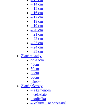
– 14 cm
– 15 cm
– 16 cm
– 17 cm
– 18 cm
– 19 cm
– 20 cm
– 21 cm
– 22 cm
– 23 cm
– 24 cm
– 25 cm
Zlaté retiazky
do 42cm
45cm
50cm
55cm
60cm
pánske
Zlaté prívesky
– s kameňom
– celozlaté
– srdiečka
– krížiky + náboženské