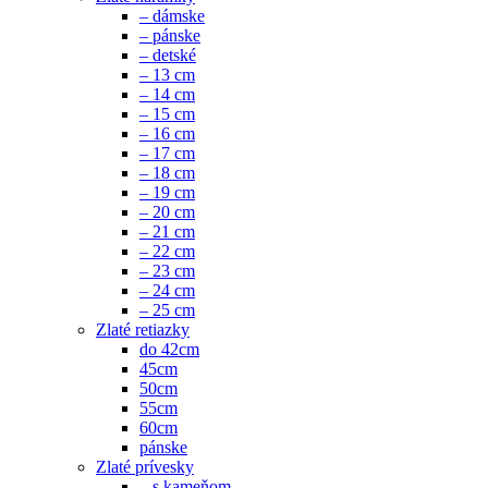
– dámske
– pánske
– detské
– 13 cm
– 14 cm
– 15 cm
– 16 cm
– 17 cm
– 18 cm
– 19 cm
– 20 cm
– 21 cm
– 22 cm
– 23 cm
– 24 cm
– 25 cm
Zlaté retiazky
do 42cm
45cm
50cm
55cm
60cm
pánske
Zlaté prívesky
– s kameňom