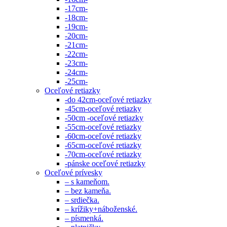
-17cm-
-18cm-
-19cm-
-20cm-
-21cm-
-22cm-
-23cm-
-24cm-
-25cm-
Oceľové retiazky
-do 42cm-oceľové retiazky
-45cm-oceľové retiazky
-50cm -oceľové retiazky
-55cm-oceľové retiazky
-60cm-oceľové retiazky
-65cm-oceľové retiazky
-70cm-oceľové retiazky
-pánske oceľové retiazky
Oceľové prívesky
– s kameňom.
– bez kameňa.
– srdiečka.
– krížiky+náboženské.
– písmenká.