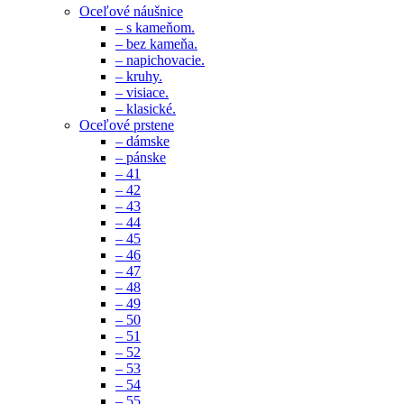
Oceľové náušnice
– s kameňom.
– bez kameňa.
– napichovacie.
– kruhy.
– visiace.
– klasické.
Oceľové prstene
– dámske
– pánske
– 41
– 42
– 43
– 44
– 45
– 46
– 47
– 48
– 49
– 50
– 51
– 52
– 53
– 54
– 55