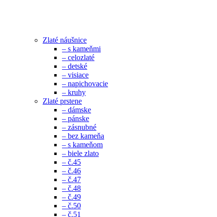
Zlaté náušnice
– s kameňmi
– celozlaté
– detské
– visiace
– napichovacie
– kruhy
Zlaté prstene
– dámske
– pánske
– zásnubné
– bez kameňa
– s kameňom
– biele zlato
– č.45
– č.46
– č.47
– č.48
– č.49
– č.50
– č.51