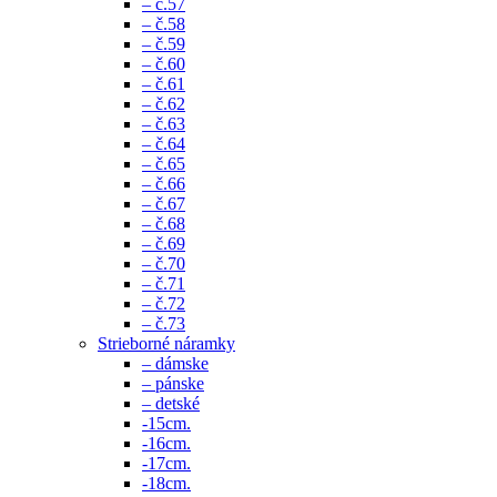
– č.57
– č.58
– č.59
– č.60
– č.61
– č.62
– č.63
– č.64
– č.65
– č.66
– č.67
– č.68
– č.69
– č.70
– č.71
– č.72
– č.73
Strieborné náramky
– dámske
– pánske
– detské
-15cm.
-16cm.
-17cm.
-18cm.