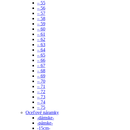
– 55
– 56
– 57
– 58
– 59
– 60
– 61
– 62
– 63
– 64
– 65
– 66
– 67
– 68
– 69
– 70
– 71
– 72
– 73
– 74
– 75
Oceľové náramky
-dámske-
-pánske-
-15cm-