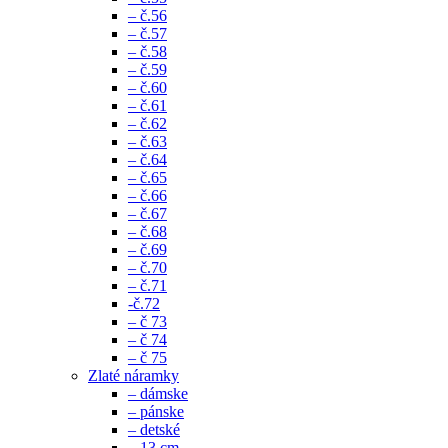
– č.56
– č.57
– č.58
– č.59
– č.60
– č.61
– č.62
– č.63
– č.64
– č.65
– č.66
– č.67
– č.68
– č.69
– č.70
– č.71
-č.72
– č 73
– č 74
– č 75
Zlaté náramky
– dámske
– pánske
– detské
– 13 cm