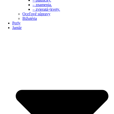
– platničky.
– znamenia.
– zvieratá+kvety.
Oceľové súpravy
Bižutéria
Perly
Jantár