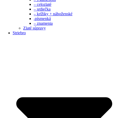
– celozlaté
– srdiečka
– krížiky + náboženské
-písmenká
– znamenia
Zlaté súpravy
Striebro