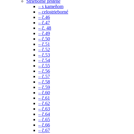
Strieborné prstene
– s kameňom
– celostrieborné
– č.46
– č.47
– č. 48
– č.49
– č.50
– č.51
– č.52
– č.53
– č.54
– č.55
– č.56
– č.57
– č.58
– č.59
– č.60
– č.61
– č.62
– č.63
– č.64
– č.65
– č.66
– č.67