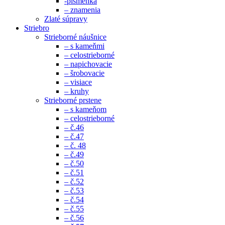
-písmenká
– znamenia
Zlaté súpravy
Striebro
Strieborné náušnice
– s kameňmi
– celostrieborné
– napichovacie
– šrobovacie
– visiace
– kruhy
Strieborné prstene
– s kameňom
– celostrieborné
– č.46
– č.47
– č. 48
– č.49
– č.50
– č.51
– č.52
– č.53
– č.54
– č.55
– č.56