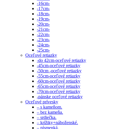
-16cm-
-17cm-
-18cm-
-19cm-
-20cm-
-21cm-
-22cm-
-23cm-
-24cm-
-25cm-
Oceľové retiazky
-do 42cm-oceľové retiazky
-45cm-oceľové retiazky
-50cm -oceľové retiazky
-55cm-oceľové retiazky
-60cm-oceľové retiazky
-65cm-oceľové retiazky
-70cm-oceľové retiazky
-pánske oceľové retiazky
Oceľové prívesky
– s kameňom.
– bez kameňa.
– srdiečka.
– krížiky+náboženské.
– písmenká.