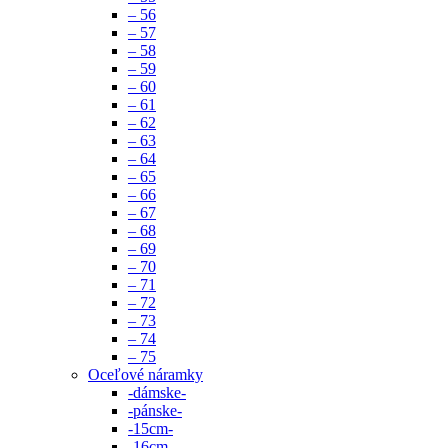
– 56
– 57
– 58
– 59
– 60
– 61
– 62
– 63
– 64
– 65
– 66
– 67
– 68
– 69
– 70
– 71
– 72
– 73
– 74
– 75
Oceľové náramky
-dámske-
-pánske-
-15cm-
-16cm-