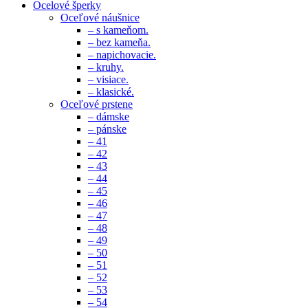
Ocelové šperky
Oceľové náušnice
– s kameňom.
– bez kameňa.
– napichovacie.
– kruhy.
– visiace.
– klasické.
Oceľové prstene
– dámske
– pánske
– 41
– 42
– 43
– 44
– 45
– 46
– 47
– 48
– 49
– 50
– 51
– 52
– 53
– 54