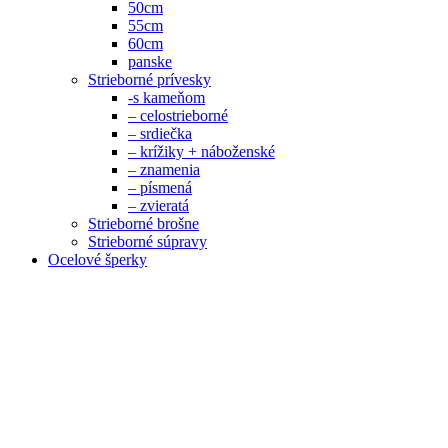
50cm
55cm
60cm
panske
Strieborné prívesky
-s kameňom
– celostrieborné
– srdiečka
– krížiky + náboženské
– znamenia
– písmená
– zvieratá
Strieborné brošne
Strieborné súpravy
Ocelové šperky