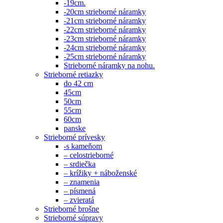
-19cm.
-20cm strieborné náramky
-21cm strieborné náramky
-22cm strieborné náramky
-23cm strieborné náramky
-24cm strieborné náramky
-25cm strieborné náramky
Strieborné náramky na nohu.
Strieborné retiazky
do 42 cm
45cm
50cm
55cm
60cm
panske
Strieborné prívesky
-s kameňom
– celostrieborné
– srdiečka
– krížiky + náboženské
– znamenia
– písmená
– zvieratá
Strieborné brošne
Strieborné súpravy