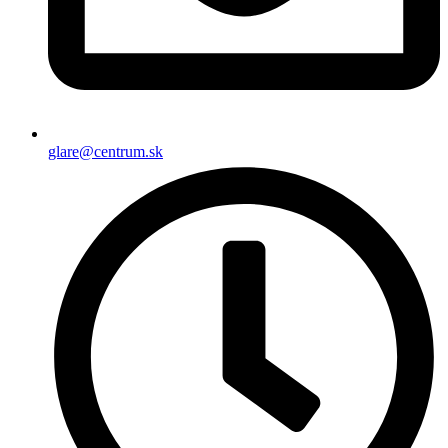
glare@centrum.sk