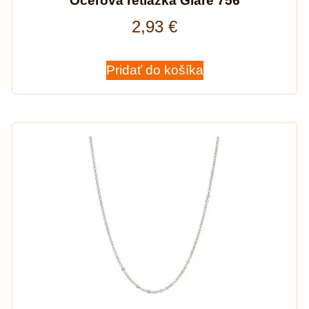
Oceľová retiazka Glare 756
2,93
€
Pridať do košíka