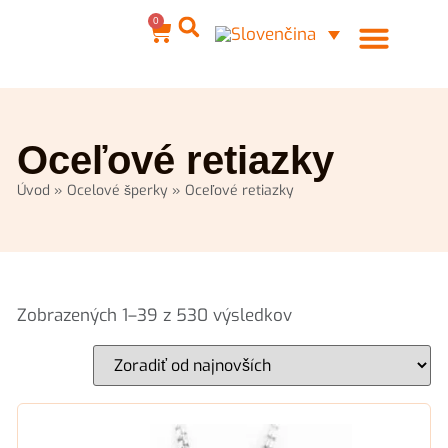
0
Ocelové šperky
Môj účet
Oceľové retiazky
Úvod
»
Ocelové šperky
»
Oceľové retiazky
Zobrazených 1–39 z 530 výsledkov