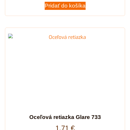
Pridať do košíka
Oceľová retiazka Glare 733
1,71
€