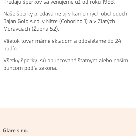
Predaju šperkov sa venujeme už od roku 1993.
Naše šperky predávame aj v kamenných obchodoch
Bajan Gold s.r.o. v Nitre (Coboriho 1) a v Zlatých
Moravciach (Župná 52).
Všetok tovar máme skladom a odosielame do 24
hodín.
Všetky šperky sú opuncované štátnym alebo našim
puncom podľa zákona.
Glare s.r.o.