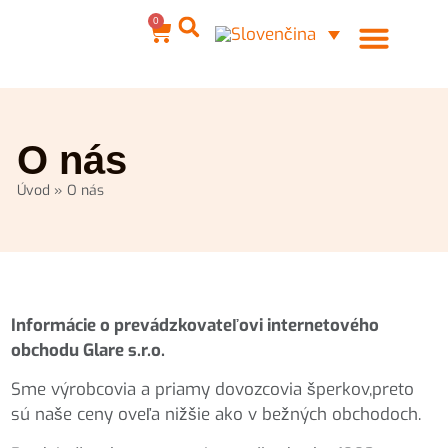
0
Ocelové šperky
Môj účet
O nás
Úvod
»
O nás
Informácie o prevádzkovateľovi internetového
obchodu Glare s.r.o.
Sme výrobcovia a priamy dovozcovia šperkov,preto
sú naše ceny oveľa nižšie ako v bežných obchodoch.