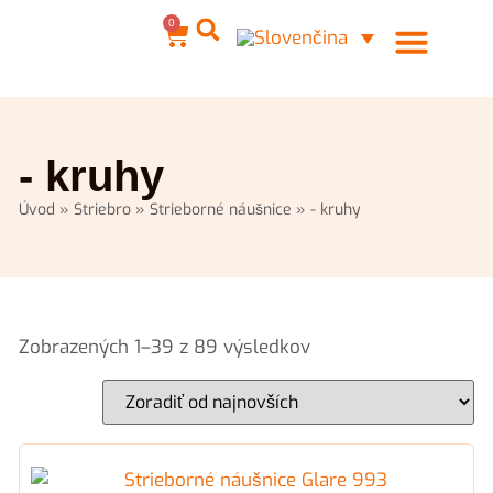
0
Ocelové šperky
Môj účet
- kruhy
Úvod
»
Striebro
»
Strieborné náušnice
»
- kruhy
Zobrazených 1–39 z 89 výsledkov