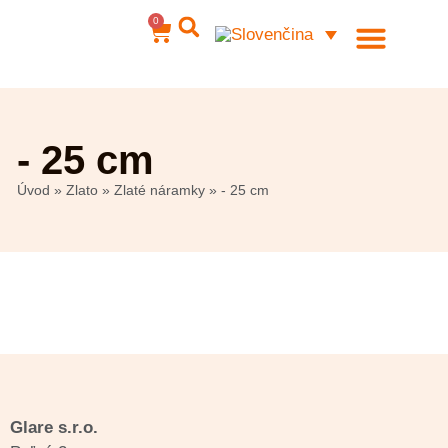
0
Ocelové šperky
Môj účet
- 25 cm
Úvod
»
Zlato
»
Zlaté náramky
»
- 25 cm
Glare s.r.o.