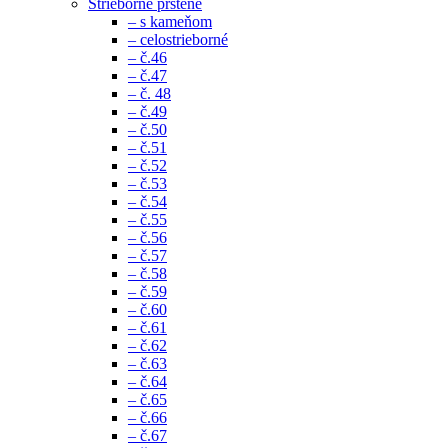
Strieborné prstene
– s kameňom
– celostrieborné
– č.46
– č.47
– č. 48
– č.49
– č.50
– č.51
– č.52
– č.53
– č.54
– č.55
– č.56
– č.57
– č.58
– č.59
– č.60
– č.61
– č.62
– č.63
– č.64
– č.65
– č.66
– č.67