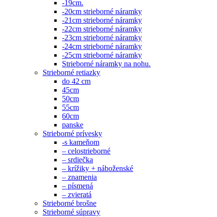
-19cm.
-20cm strieborné náramky
-21cm strieborné náramky
-22cm strieborné náramky
-23cm strieborné náramky
-24cm strieborné náramky
-25cm strieborné náramky
Strieborné náramky na nohu.
Strieborné retiazky
do 42 cm
45cm
50cm
55cm
60cm
panske
Strieborné prívesky
-s kameňom
– celostrieborné
– srdiečka
– krížiky + náboženské
– znamenia
– písmená
– zvieratá
Strieborné brošne
Strieborné súpravy