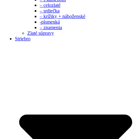
– celozlaté
– srdiečka
– krížiky + náboženské
-písmenká
– znamenia
Zlaté súpravy
Striebro