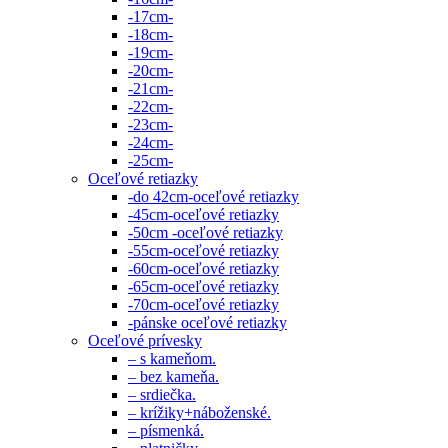
-17cm-
-18cm-
-19cm-
-20cm-
-21cm-
-22cm-
-23cm-
-24cm-
-25cm-
Oceľové retiazky
-do 42cm-oceľové retiazky
-45cm-oceľové retiazky
-50cm -oceľové retiazky
-55cm-oceľové retiazky
-60cm-oceľové retiazky
-65cm-oceľové retiazky
-70cm-oceľové retiazky
-pánske oceľové retiazky
Oceľové prívesky
– s kameňom.
– bez kameňa.
– srdiečka.
– krížiky+náboženské.
– písmenká.