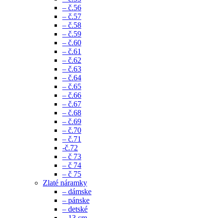
– č.56
– č.57
– č.58
– č.59
– č.60
– č.61
– č.62
– č.63
– č.64
– č.65
– č.66
– č.67
– č.68
– č.69
– č.70
– č.71
-č.72
– č 73
– č 74
– č 75
Zlaté náramky
– dámske
– pánske
– detské
– 13 cm