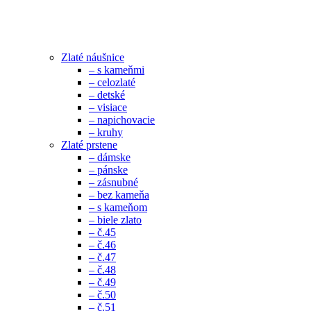
Zlaté náušnice
– s kameňmi
– celozlaté
– detské
– visiace
– napichovacie
– kruhy
Zlaté prstene
– dámske
– pánske
– zásnubné
– bez kameňa
– s kameňom
– biele zlato
– č.45
– č.46
– č.47
– č.48
– č.49
– č.50
– č.51