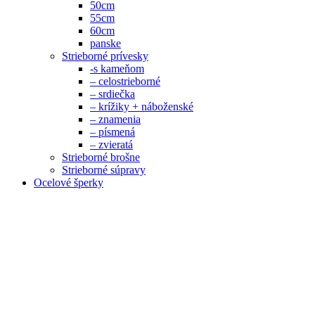
50cm
55cm
60cm
panske
Strieborné prívesky
-s kameňom
– celostrieborné
– srdiečka
– krížiky + náboženské
– znamenia
– písmená
– zvieratá
Strieborné brošne
Strieborné súpravy
Ocelové šperky