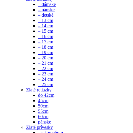
– dámske
– pánske
– detské
– 13 cm
– 14 cm
– 15 cm
– 16 cm
– 17 cm
– 18 cm
– 19 cm
– 20 cm
– 21 cm
– 22 cm
– 23 cm
– 24 cm
– 25 cm
Zlaté retiazky
do 42cm
45cm
50cm
55cm
60cm
pánske
Zlaté prívesky
– s kameňom