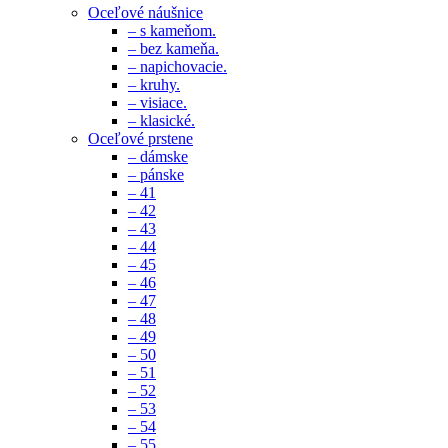
Oceľové náušnice
– s kameňom.
– bez kameňa.
– napichovacie.
– kruhy.
– visiace.
– klasické.
Oceľové prstene
– dámske
– pánske
– 41
– 42
– 43
– 44
– 45
– 46
– 47
– 48
– 49
– 50
– 51
– 52
– 53
– 54
– 55