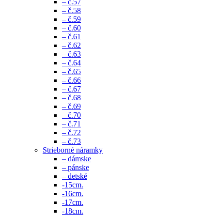
– č.57
– č.58
– č.59
– č.60
– č.61
– č.62
– č.63
– č.64
– č.65
– č.66
– č.67
– č.68
– č.69
– č.70
– č.71
– č.72
– č.73
Strieborné náramky
– dámske
– pánske
– detské
-15cm.
-16cm.
-17cm.
-18cm.