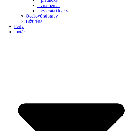
– platničky.
– znamenia.
– zvieratá+kvety.
Oceľové súpravy
Bižutéria
Perly
Jantár