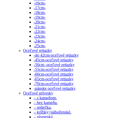
-16cm-
-17cm-
-18cm-
-19cm-
-20cm-
-21cm-
-22cm-
-23cm-
-24cm-
-25cm-
Oceľové retiazky
-do 42cm-oceľové retiazky
-45cm-oceľové retiazky
-50cm -oceľové retiazky
-55cm-oceľové retiazky
-60cm-oceľové retiazky
-65cm-oceľové retiazky
-70cm-oceľové retiazky
-pánske oceľové retiazky
Oceľové prívesky
– s kameňom.
– bez kameňa.
– srdiečka.
– krížiky+náboženské.
– písmenká.