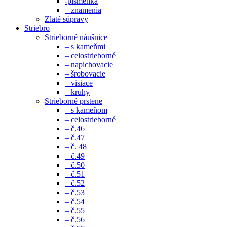
-písmenká
– znamenia
Zlaté súpravy
Striebro
Strieborné náušnice
– s kameňmi
– celostrieborné
– napichovacie
– šrobovacie
– visiace
– kruhy
Strieborné prstene
– s kameňom
– celostrieborné
– č.46
– č.47
– č. 48
– č.49
– č.50
– č.51
– č.52
– č.53
– č.54
– č.55
– č.56