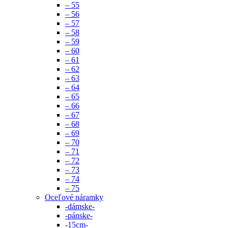
– 55
– 56
– 57
– 58
– 59
– 60
– 61
– 62
– 63
– 64
– 65
– 66
– 67
– 68
– 69
– 70
– 71
– 72
– 73
– 74
– 75
Oceľové náramky
-dámske-
-pánske-
-15cm-