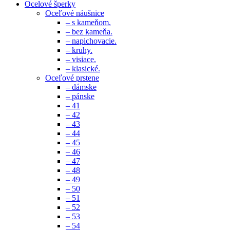
Ocelové šperky
Oceľové náušnice
– s kameňom.
– bez kameňa.
– napichovacie.
– kruhy.
– visiace.
– klasické.
Oceľové prstene
– dámske
– pánske
– 41
– 42
– 43
– 44
– 45
– 46
– 47
– 48
– 49
– 50
– 51
– 52
– 53
– 54