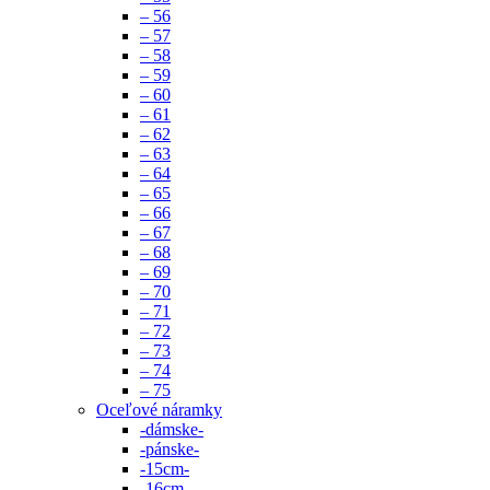
– 56
– 57
– 58
– 59
– 60
– 61
– 62
– 63
– 64
– 65
– 66
– 67
– 68
– 69
– 70
– 71
– 72
– 73
– 74
– 75
Oceľové náramky
-dámske-
-pánske-
-15cm-
-16cm-