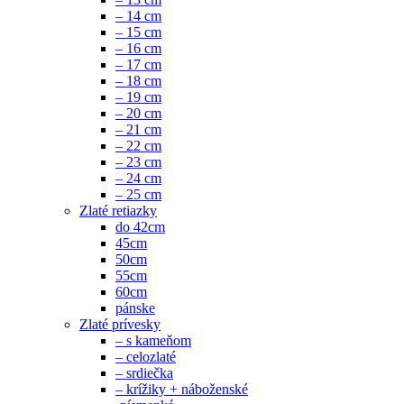
– 14 cm
– 15 cm
– 16 cm
– 17 cm
– 18 cm
– 19 cm
– 20 cm
– 21 cm
– 22 cm
– 23 cm
– 24 cm
– 25 cm
Zlaté retiazky
do 42cm
45cm
50cm
55cm
60cm
pánske
Zlaté prívesky
– s kameňom
– celozlaté
– srdiečka
– krížiky + náboženské