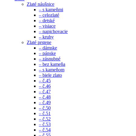
Zlaté náušnice
– s kameňmi
– celozlaté
– detské
– visiace
– napichovacie
– kruhy
Zlaté prstene
– dámske
– pánske
– zásnubné
– bez kameňa
– s kameňom
– biele zlato
– č.45
– č.46
– č.47
– č.48
– č.49
– č.50
– č.51
– č.52
– č.53
– č.54
– č.55