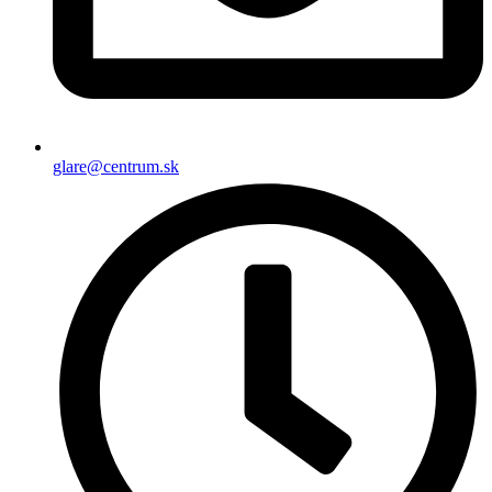
glare@centrum.sk