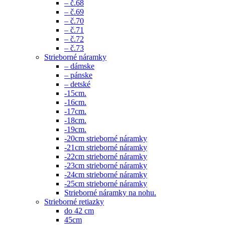
– č.68
– č.69
– č.70
– č.71
– č.72
– č.73
Strieborné náramky
– dámske
– pánske
– detské
-15cm.
-16cm.
-17cm.
-18cm.
-19cm.
-20cm strieborné náramky
-21cm strieborné náramky
-22cm strieborné náramky
-23cm strieborné náramky
-24cm strieborné náramky
-25cm strieborné náramky
Strieborné náramky na nohu.
Strieborné retiazky
do 42 cm
45cm