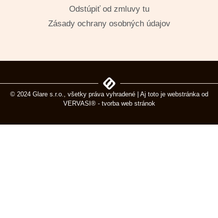
Odstúpiť od zmluvy tu
Zásady ochrany osobných údajov
© 2024 Glare s.r.o., všetky práva vyhradené | Aj toto je webstránka od
VERVASI® - tvorba web stránok