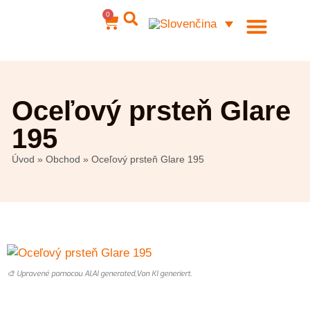
0
Ocelové šperky
Môj účet
Oceľový prsteň Glare
195
Úvod
»
Obchod
»
Oceľový prsteň Glare 195
🎨 Upravené pomocou AI,AI generated,Von KI generiert.