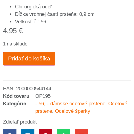
Chirurgická oceľ
Dĺžka vrchnej časti prsteňa: 0,9 cm
Veľkosť č.: 56
4,95
€
1 na sklade
Pridať do košíka
EAN:
2000000544144
Kód tovaru
OP195
Kategórie
- 56
,
- dámske oceľové prstene
,
Oceľové
prstene
,
Ocelové šperky
Zdieľať produkt