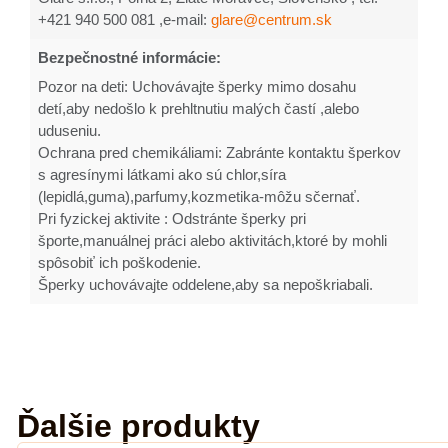
+421 940 500 081 ,e-mail:
glare@centrum.sk
Bezpečnostné informácie:
Pozor na deti: Uchovávajte šperky mimo dosahu
detí,aby nedošlo k prehltnutiu malých častí ,alebo
uduseniu.
Ochrana pred chemikáliami: Zabránte kontaktu šperkov
s agresínymi látkami ako sú chlor,síra
(lepidlá,guma),parfumy,kozmetika-môžu sčernať.
Pri fyzickej aktivite : Odstránte šperky pri
športe,manuálnej práci alebo aktivitách,ktoré by mohli
spôsobiť ich poškodenie.
Šperky uchovávajte oddelene,aby sa nepoškriabali.
Ďalšie produkty