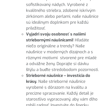
sofistikovaný nádych. Vyrobené z
kvalitného striebra, zdobené iskrivým
zirkónom alebo perlami, naše náušnice
sú ideálnym doplnkom pre každú
príležitosť.
Vyjadri svoju osobnosť s našimi
striebornými náušnicami!
Hľadáte
niečo originálne a trendy? Naše
náušnice v moderných dizajnoch a s
rôznymi motívmi stvorené pre mladé
a odvážne ženy. Doprajte si dávku
štýlu a buďte stredobodom pozornosti.
Strieborné náušnice – investícia do
krásy.
Naše strieborné náušnice
vyrobené s dôrazom na kvalitu a
precízne spracovanie. Každý detail je
starostlivo vypracovaný, aby vám dlho
robili radosť. Investujte do šperku,