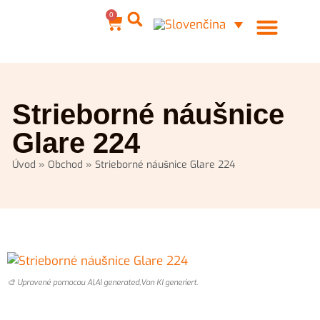
0
Ocelové šperky
Môj účet
Strieborné náušnice
Glare 224
Úvod
»
Obchod
»
Strieborné náušnice Glare 224
🎨 Upravené pomocou AI,AI generated,Von KI generiert.