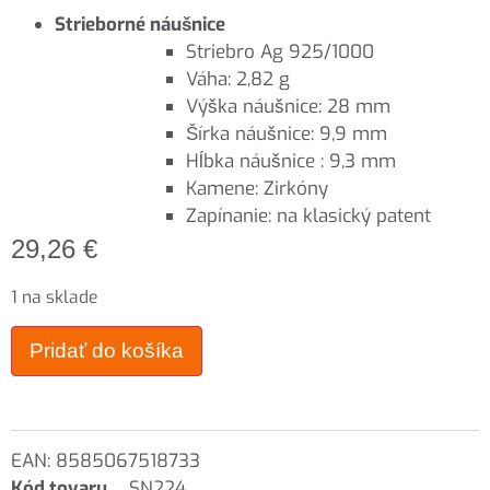
Strieborné náušnice
Striebro Ag 925/1000
Váha: 2,82 g
Výška náušnice: 28 mm
Šírka náušnice: 9,9 mm
Hĺbka náušnice : 9,3 mm
Kamene: Zirkóny
Zapínanie: na klasický patent
29,26
€
1 na sklade
Pridať do košíka
EAN:
8585067518733
Kód tovaru
SN224