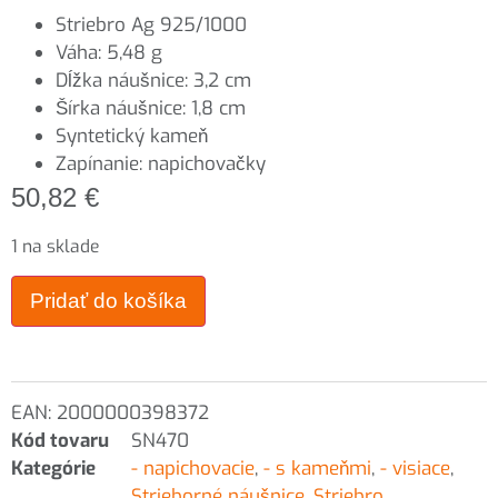
Striebro Ag 925/1000
Váha: 5,48 g
Dĺžka náušnice: 3,2 cm
Šírka náušnice: 1,8 cm
Syntetický kameň
Zapínanie: napichovačky
50,82
€
1 na sklade
Pridať do košíka
EAN:
2000000398372
Kód tovaru
SN470
Kategórie
- napichovacie
,
- s kameňmi
,
- visiace
,
Strieborné náušnice
,
Striebro