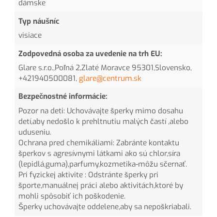
dámske
Typ náušníc
visiace
Zodpovedná osoba za uvedenie na trh EU:
Glare s.r.o.,Poľná 2,Zlaté Moravce 95301,Slovensko,
+421940500081,
glare@centrum.sk
Bezpečnostné informácie:
Pozor na deti: Uchovávajte šperky mimo dosahu
detí,aby nedošlo k prehltnutiu malých častí ,alebo
uduseniu.
Ochrana pred chemikáliami: Zabránte kontaktu
šperkov s agresívnymi látkami ako sú chlor,síra
(lepidlá,guma),parfumy,kozmetika-môžu sčernať.
Pri fyzickej aktivite : Odstránte šperky pri
športe,manuálnej práci alebo aktivitách,ktoré by
mohli spôsobiť ich poškodenie.
Šperky uchovávajte oddelene,aby sa nepoškriabali.