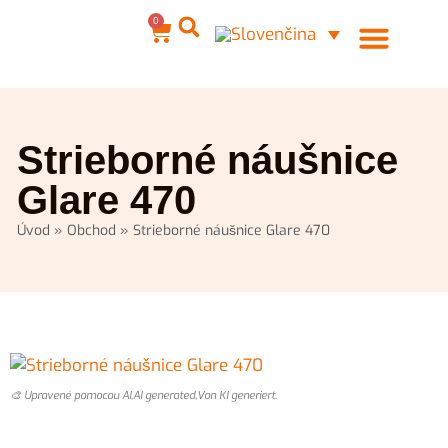
0
Ocelové šperky
Môj účet
Strieborné náušnice
Glare 470
Úvod
»
Obchod
»
Strieborné náušnice Glare 470
🎨 Upravené pomocou AI,AI generated,Von KI generiert.