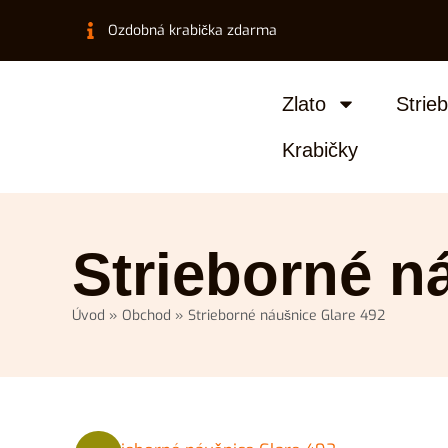
Ozdobná krabička zdarma
Zlato
Strie
Krabičky
Strieborné n
Úvod
»
Obchod
»
Strieborné náušnice Glare 492