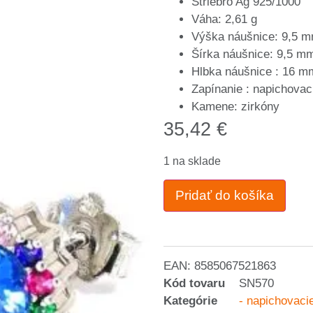
Striebro Ag 925/1000
Váha: 2,61 g
Výška náušnice: 9,5 
Šírka náušnice: 9,5 m
Hlbka náušnice : 16 m
Zapínanie : napichovac
Kamene: zirkóny
35,42
€
1 na sklade
Pridať do košíka
EAN:
8585067521863
Kód tovaru
SN570
Kategórie
- napichovaci