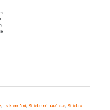
mm
m
m
ie
e
,
- s kameňmi
,
Strieborné náušnice
,
Striebro