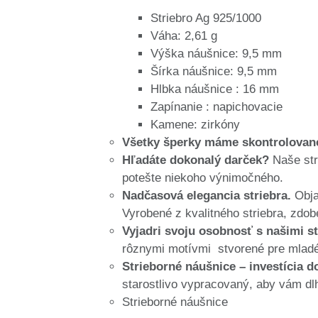
Striebro Ag 925/1000
Váha: 2,61 g
Výška náušnice: 9,5 mm
Šírka náušnice: 9,5 mm
Hlbka náušnice : 16 mm
Zapínanie : napichovacie
Kamene: zirkóny
Všetky šperky máme skontrolované
Hľadáte dokonalý darček?
Naše str
potešte niekoho výnimočného.
Nadčasová elegancia striebra.
Obja
Vyrobené z kvalitného striebra, zdo
Vyjadri svoju osobnosť s našimi s
rôznymi motívmi stvorené pre mladé 
Strieborné náušnice – investícia d
starostlivo vypracovaný, aby vám dlho
Strieborné náušnice