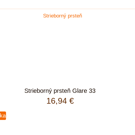
Strieborný prsteň Glare 33
16,94
€
íka