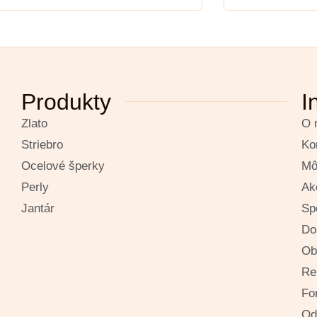
Produkty
I
Zlato
O 
Striebro
Ko
Ocelové šperky
Mô
Perly
Ak
Jantár
Sp
Do
Ob
Re
Fo
Od