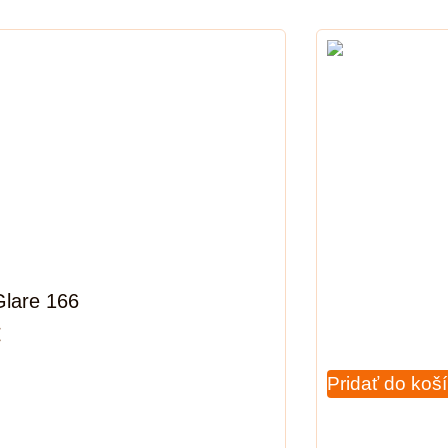
Glare 166
€
Pridať do koš