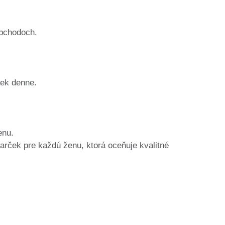
obchodoch.
iek denne.
enu.
darček pre každú ženu, ktorá oceňuje kvalitné