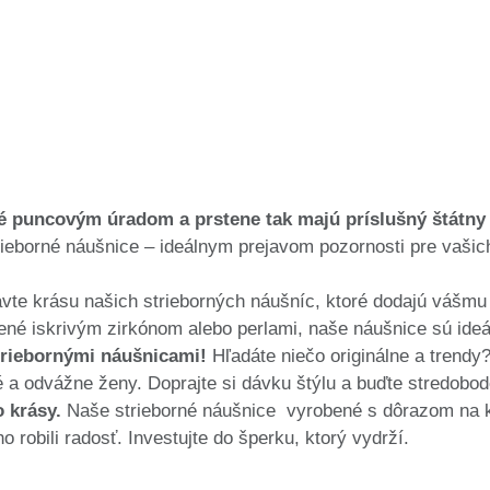
 puncovým úradom a prstene tak majú príslušný štátny
ieborné náušnice – ideálnym prejavom pozornosti pre vašich 
vte krásu našich strieborných náušníc, ktoré dodajú vášmu
bené iskrivým zirkónom alebo perlami, naše náušnice sú ide
triebornými náušnicami!
Hľadáte niečo originálne a trend
a odvážne ženy. Doprajte si dávku štýlu a buďte stredobod
o krásy.
Naše strieborné náušnice vyrobené s dôrazom na kva
 robili radosť. Investujte do šperku, ktorý vydrží.