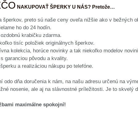
EČO
NAKUPOVAŤ ŠPERKY U NÁS? Pretože…
 šperkov, preto sú naše ceny oveľa nižšie ako v bežných 
elame ho do 24 hodín.
 ozdobnú krabičku zdarma.
oľko tisíc položiek originálnych šperkov.
vna kolekcia, horúce novinky a tak niekoľko modelov novin
s garanciou pôvodu a kvality.
erku a realizáciou nákupu po telefóne.
ní odo dňa doručenia k nám, na našu adresu určenú na vým
né nosenie, ale aj na slávnostné príležitosti. Je to skvelý 
užbami maximálne spokojní!