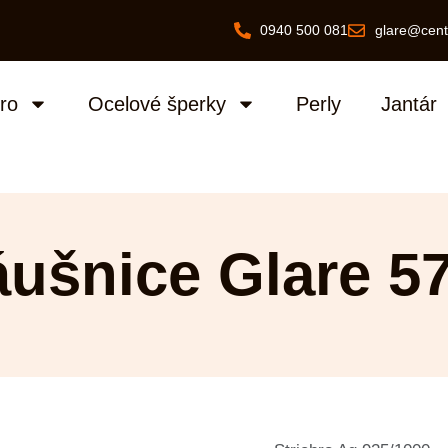
0940 500 081
glare@cent
bro
Ocelové šperky
Perly
Jantár
áušnice Glare 5