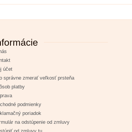
nformácie
nás
ntakt
j účet
o správne zmerať veľkosť prsteňa
ôsob platby
prava
chodné podmienky
klamačný poriadok
rmulár na odstúpenie od zmluvy
stúpiť od zmluvy tu