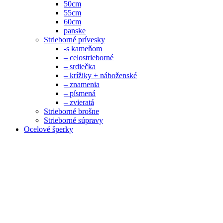
50cm
55cm
60cm
panske
Strieborné prívesky
-s kameňom
– celostrieborné
– srdiečka
– krížiky + náboženské
– znamenia
– písmená
– zvieratá
Strieborné brošne
Strieborné súpravy
Ocelové šperky