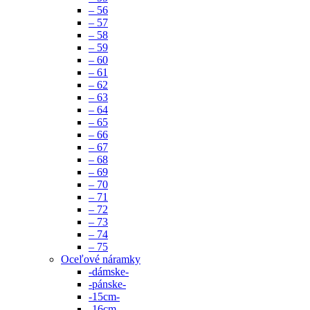
– 56
– 57
– 58
– 59
– 60
– 61
– 62
– 63
– 64
– 65
– 66
– 67
– 68
– 69
– 70
– 71
– 72
– 73
– 74
– 75
Oceľové náramky
-dámske-
-pánske-
-15cm-
-16cm-