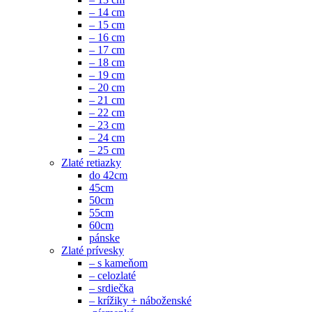
– 14 cm
– 15 cm
– 16 cm
– 17 cm
– 18 cm
– 19 cm
– 20 cm
– 21 cm
– 22 cm
– 23 cm
– 24 cm
– 25 cm
Zlaté retiazky
do 42cm
45cm
50cm
55cm
60cm
pánske
Zlaté prívesky
– s kameňom
– celozlaté
– srdiečka
– krížiky + náboženské