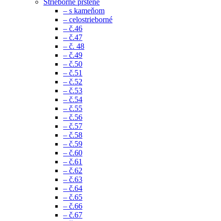
Strieborné prstene
– s kameňom
– celostrieborné
– č.46
– č.47
– č. 48
– č.49
– č.50
– č.51
– č.52
– č.53
– č.54
– č.55
– č.56
– č.57
– č.58
– č.59
– č.60
– č.61
– č.62
– č.63
– č.64
– č.65
– č.66
– č.67