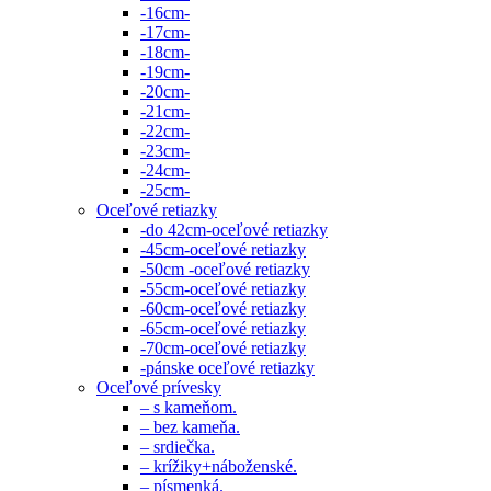
-16cm-
-17cm-
-18cm-
-19cm-
-20cm-
-21cm-
-22cm-
-23cm-
-24cm-
-25cm-
Oceľové retiazky
-do 42cm-oceľové retiazky
-45cm-oceľové retiazky
-50cm -oceľové retiazky
-55cm-oceľové retiazky
-60cm-oceľové retiazky
-65cm-oceľové retiazky
-70cm-oceľové retiazky
-pánske oceľové retiazky
Oceľové prívesky
– s kameňom.
– bez kameňa.
– srdiečka.
– krížiky+náboženské.
– písmenká.