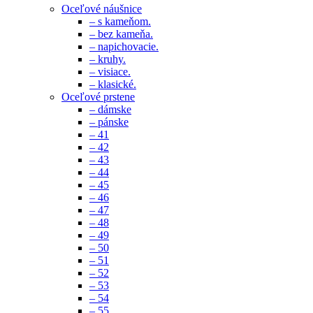
Oceľové náušnice
– s kameňom.
– bez kameňa.
– napichovacie.
– kruhy.
– visiace.
– klasické.
Oceľové prstene
– dámske
– pánske
– 41
– 42
– 43
– 44
– 45
– 46
– 47
– 48
– 49
– 50
– 51
– 52
– 53
– 54
– 55