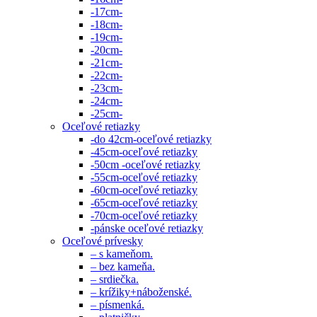
-17cm-
-18cm-
-19cm-
-20cm-
-21cm-
-22cm-
-23cm-
-24cm-
-25cm-
Oceľové retiazky
-do 42cm-oceľové retiazky
-45cm-oceľové retiazky
-50cm -oceľové retiazky
-55cm-oceľové retiazky
-60cm-oceľové retiazky
-65cm-oceľové retiazky
-70cm-oceľové retiazky
-pánske oceľové retiazky
Oceľové prívesky
– s kameňom.
– bez kameňa.
– srdiečka.
– krížiky+náboženské.
– písmenká.