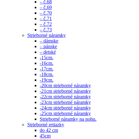
– č.68
– č.69
– č.70
– č.71
– č.72
– č.73
Strieborné náramky
– dámske
– pánske
– detské
-15cm.
-16cm.
-17cm.
-18cm.
-19cm.
-20cm strieborné náramky
-21cm strieborné náramky
-22cm strieborné náramky
-23cm strieborné náramky
-24cm strieborné náramky
-25cm strieborné náramky
Strieborné náramky na nohu.
Strieborné retiazky
do 42 cm
45cm