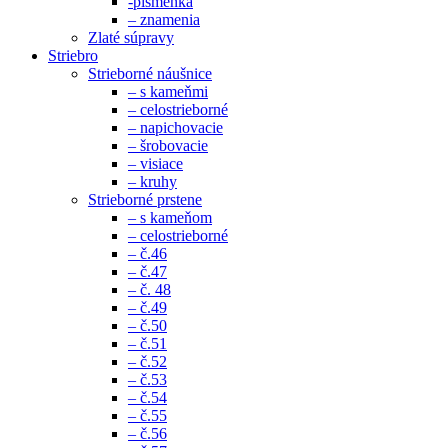
-písmenká
– znamenia
Zlaté súpravy
Striebro
Strieborné náušnice
– s kameňmi
– celostrieborné
– napichovacie
– šrobovacie
– visiace
– kruhy
Strieborné prstene
– s kameňom
– celostrieborné
– č.46
– č.47
– č. 48
– č.49
– č.50
– č.51
– č.52
– č.53
– č.54
– č.55
– č.56