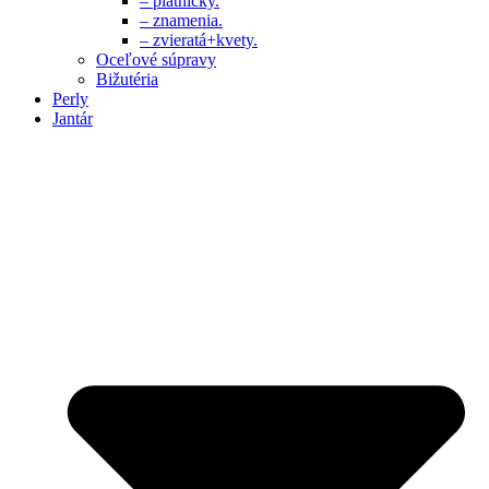
– platničky.
– znamenia.
– zvieratá+kvety.
Oceľové súpravy
Bižutéria
Perly
Jantár