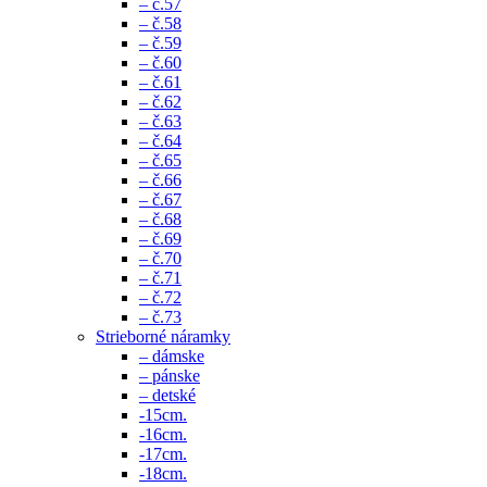
– č.57
– č.58
– č.59
– č.60
– č.61
– č.62
– č.63
– č.64
– č.65
– č.66
– č.67
– č.68
– č.69
– č.70
– č.71
– č.72
– č.73
Strieborné náramky
– dámske
– pánske
– detské
-15cm.
-16cm.
-17cm.
-18cm.