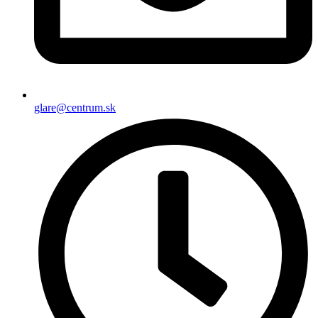
glare@centrum.sk