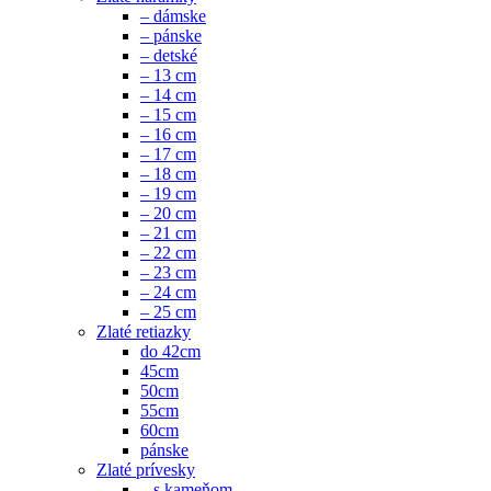
– dámske
– pánske
– detské
– 13 cm
– 14 cm
– 15 cm
– 16 cm
– 17 cm
– 18 cm
– 19 cm
– 20 cm
– 21 cm
– 22 cm
– 23 cm
– 24 cm
– 25 cm
Zlaté retiazky
do 42cm
45cm
50cm
55cm
60cm
pánske
Zlaté prívesky
– s kameňom