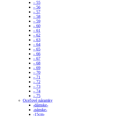
– 55
– 56
– 57
– 58
– 59
– 60
– 61
– 62
– 63
– 64
– 65
– 66
– 67
– 68
– 69
– 70
– 71
– 72
– 73
– 74
– 75
Oceľové náramky
-dámske-
-pánske-
-15cm-