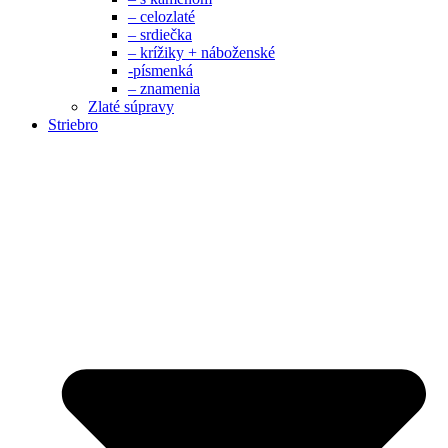
– celozlaté
– srdiečka
– krížiky + náboženské
-písmenká
– znamenia
Zlaté súpravy
Striebro