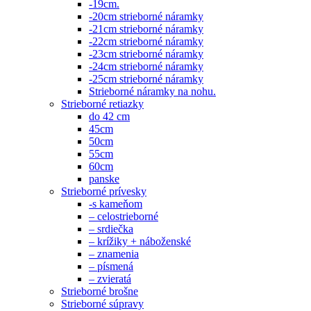
-19cm.
-20cm strieborné náramky
-21cm strieborné náramky
-22cm strieborné náramky
-23cm strieborné náramky
-24cm strieborné náramky
-25cm strieborné náramky
Strieborné náramky na nohu.
Strieborné retiazky
do 42 cm
45cm
50cm
55cm
60cm
panske
Strieborné prívesky
-s kameňom
– celostrieborné
– srdiečka
– krížiky + náboženské
– znamenia
– písmená
– zvieratá
Strieborné brošne
Strieborné súpravy