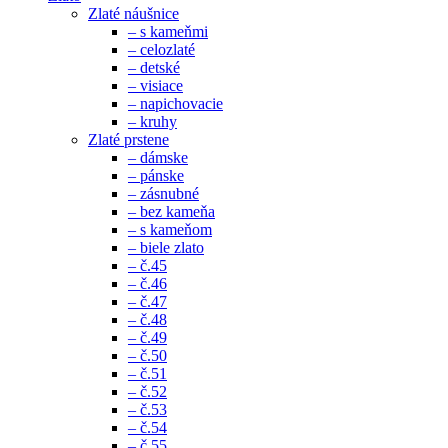
Zlaté náušnice
– s kameňmi
– celozlaté
– detské
– visiace
– napichovacie
– kruhy
Zlaté prstene
– dámske
– pánske
– zásnubné
– bez kameňa
– s kameňom
– biele zlato
– č.45
– č.46
– č.47
– č.48
– č.49
– č.50
– č.51
– č.52
– č.53
– č.54
– č.55