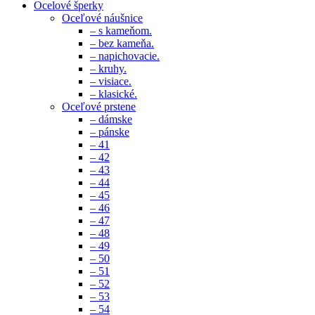
Ocelové šperky
Oceľové náušnice
– s kameňom.
– bez kameňa.
– napichovacie.
– kruhy.
– visiace.
– klasické.
Oceľové prstene
– dámske
– pánske
– 41
– 42
– 43
– 44
– 45
– 46
– 47
– 48
– 49
– 50
– 51
– 52
– 53
– 54