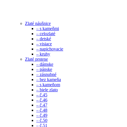
Zlaté náušnice
– s kameňmi
– celozlaté
– detské
– visiace
– napichovacie
– kruhy
Zlaté prstene
– dámske
– pánske
– zásnubné
– bez kameňa
– s kameňom
– biele zlato
– č.45
– č.46
– č.47
– č.48
– č.49
– č.50
– č.51