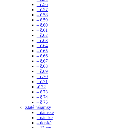
– č.56
– č.57
– č.58
– č.59
– č.60
– č.61
– č.62
– č.63
– č.64
– č.65
– č.66
– č.67
– č.68
– č.69
– č.70
– č.71
-č.72
– č 73
– č 74
– č 75
Zlaté náramky
– dámske
– pánske
– detské
– 13 cm