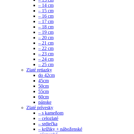
– 14 cm
– 15 cm
– 16 cm
– 17 cm
– 18 cm
– 19 cm
– 20 cm
– 21 cm
– 22 cm
– 23 cm
– 24 cm
– 25 cm
Zlaté retiazky
do 42cm
45cm
50cm
55cm
60cm
pánske
Zlaté prívesky
– s kameňom
– celozlaté
– srdiečka
– krížiky + náboženské