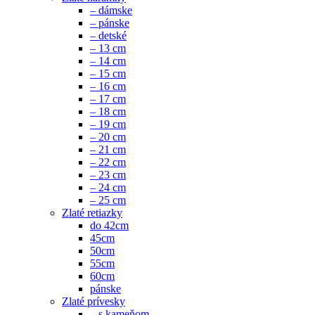
– dámske
– pánske
– detské
– 13 cm
– 14 cm
– 15 cm
– 16 cm
– 17 cm
– 18 cm
– 19 cm
– 20 cm
– 21 cm
– 22 cm
– 23 cm
– 24 cm
– 25 cm
Zlaté retiazky
do 42cm
45cm
50cm
55cm
60cm
pánske
Zlaté prívesky
– s kameňom