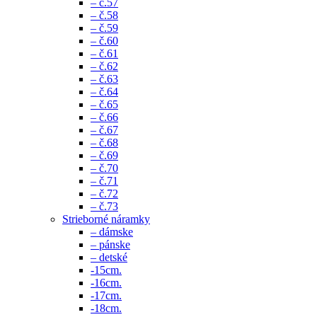
– č.57
– č.58
– č.59
– č.60
– č.61
– č.62
– č.63
– č.64
– č.65
– č.66
– č.67
– č.68
– č.69
– č.70
– č.71
– č.72
– č.73
Strieborné náramky
– dámske
– pánske
– detské
-15cm.
-16cm.
-17cm.
-18cm.