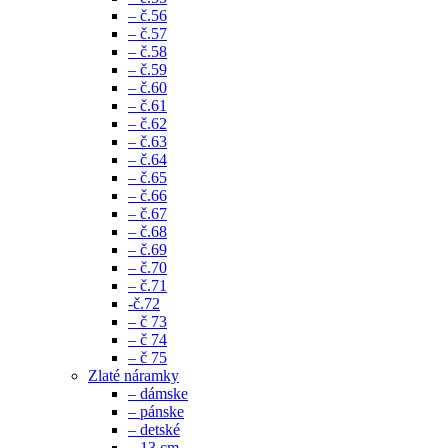
– č.56
– č.57
– č.58
– č.59
– č.60
– č.61
– č.62
– č.63
– č.64
– č.65
– č.66
– č.67
– č.68
– č.69
– č.70
– č.71
-č.72
– č 73
– č 74
– č 75
Zlaté náramky
– dámske
– pánske
– detské
– 13 cm