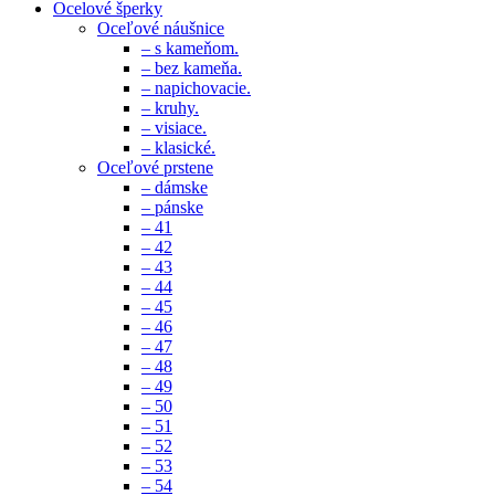
Ocelové šperky
Oceľové náušnice
– s kameňom.
– bez kameňa.
– napichovacie.
– kruhy.
– visiace.
– klasické.
Oceľové prstene
– dámske
– pánske
– 41
– 42
– 43
– 44
– 45
– 46
– 47
– 48
– 49
– 50
– 51
– 52
– 53
– 54