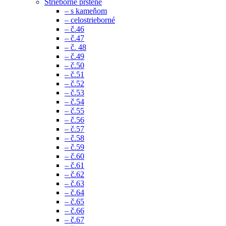
Strieborné prstene
– s kameňom
– celostrieborné
– č.46
– č.47
– č. 48
– č.49
– č.50
– č.51
– č.52
– č.53
– č.54
– č.55
– č.56
– č.57
– č.58
– č.59
– č.60
– č.61
– č.62
– č.63
– č.64
– č.65
– č.66
– č.67