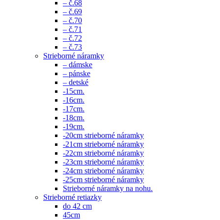
– č.68
– č.69
– č.70
– č.71
– č.72
– č.73
Strieborné náramky
– dámske
– pánske
– detské
-15cm.
-16cm.
-17cm.
-18cm.
-19cm.
-20cm strieborné náramky
-21cm strieborné náramky
-22cm strieborné náramky
-23cm strieborné náramky
-24cm strieborné náramky
-25cm strieborné náramky
Strieborné náramky na nohu.
Strieborné retiazky
do 42 cm
45cm