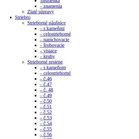
-písmenká
– znamenia
Zlaté súpravy
Striebro
Strieborné náušnice
– s kameňmi
– celostrieborné
– napichovacie
– šrobovacie
– visiace
– kruhy
Strieborné prstene
– s kameňom
– celostrieborné
– č.46
– č.47
– č. 48
– č.49
– č.50
– č.51
– č.52
– č.53
– č.54
– č.55
– č.56