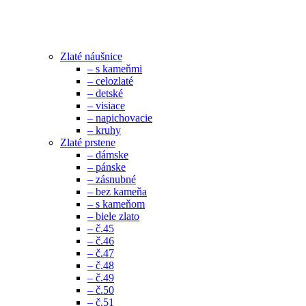
Zlaté náušnice
– s kameňmi
– celozlaté
– detské
– visiace
– napichovacie
– kruhy
Zlaté prstene
– dámske
– pánske
– zásnubné
– bez kameňa
– s kameňom
– biele zlato
– č.45
– č.46
– č.47
– č.48
– č.49
– č.50
– č.51