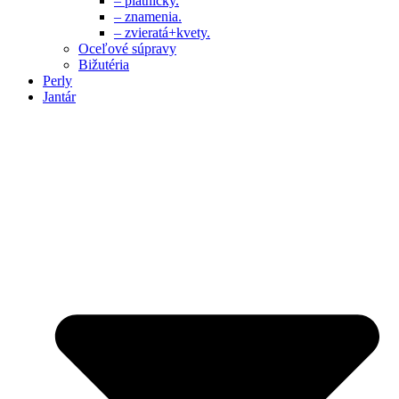
– platničky.
– znamenia.
– zvieratá+kvety.
Oceľové súpravy
Bižutéria
Perly
Jantár