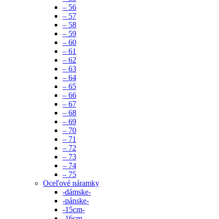
– 56
– 57
– 58
– 59
– 60
– 61
– 62
– 63
– 64
– 65
– 66
– 67
– 68
– 69
– 70
– 71
– 72
– 73
– 74
– 75
Oceľové náramky
-dámske-
-pánske-
-15cm-
-16cm-