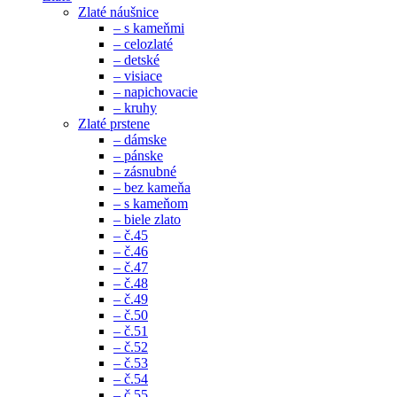
Zlaté náušnice
– s kameňmi
– celozlaté
– detské
– visiace
– napichovacie
– kruhy
Zlaté prstene
– dámske
– pánske
– zásnubné
– bez kameňa
– s kameňom
– biele zlato
– č.45
– č.46
– č.47
– č.48
– č.49
– č.50
– č.51
– č.52
– č.53
– č.54
– č.55