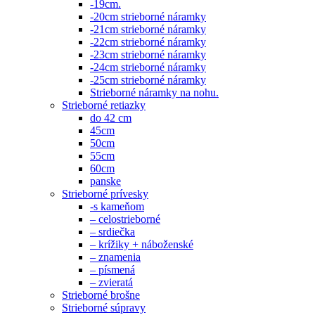
-19cm.
-20cm strieborné náramky
-21cm strieborné náramky
-22cm strieborné náramky
-23cm strieborné náramky
-24cm strieborné náramky
-25cm strieborné náramky
Strieborné náramky na nohu.
Strieborné retiazky
do 42 cm
45cm
50cm
55cm
60cm
panske
Strieborné prívesky
-s kameňom
– celostrieborné
– srdiečka
– krížiky + náboženské
– znamenia
– písmená
– zvieratá
Strieborné brošne
Strieborné súpravy