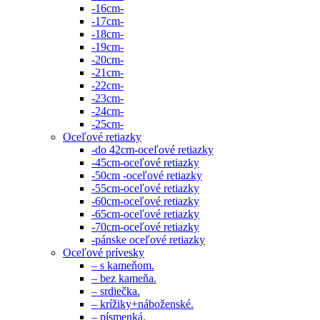
-16cm-
-17cm-
-18cm-
-19cm-
-20cm-
-21cm-
-22cm-
-23cm-
-24cm-
-25cm-
Oceľové retiazky
-do 42cm-oceľové retiazky
-45cm-oceľové retiazky
-50cm -oceľové retiazky
-55cm-oceľové retiazky
-60cm-oceľové retiazky
-65cm-oceľové retiazky
-70cm-oceľové retiazky
-pánske oceľové retiazky
Oceľové prívesky
– s kameňom.
– bez kameňa.
– srdiečka.
– krížiky+náboženské.
– písmenká.