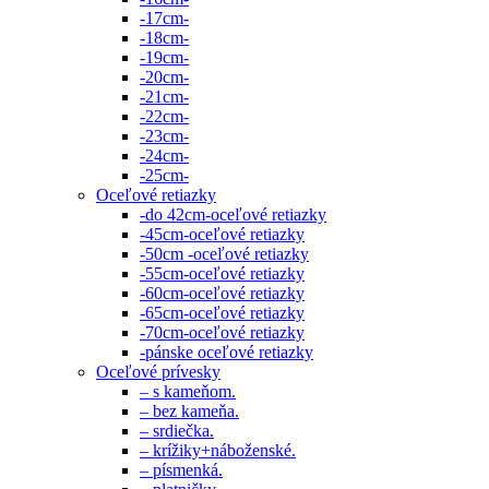
-17cm-
-18cm-
-19cm-
-20cm-
-21cm-
-22cm-
-23cm-
-24cm-
-25cm-
Oceľové retiazky
-do 42cm-oceľové retiazky
-45cm-oceľové retiazky
-50cm -oceľové retiazky
-55cm-oceľové retiazky
-60cm-oceľové retiazky
-65cm-oceľové retiazky
-70cm-oceľové retiazky
-pánske oceľové retiazky
Oceľové prívesky
– s kameňom.
– bez kameňa.
– srdiečka.
– krížiky+náboženské.
– písmenká.