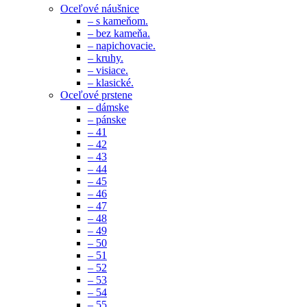
Oceľové náušnice
– s kameňom.
– bez kameňa.
– napichovacie.
– kruhy.
– visiace.
– klasické.
Oceľové prstene
– dámske
– pánske
– 41
– 42
– 43
– 44
– 45
– 46
– 47
– 48
– 49
– 50
– 51
– 52
– 53
– 54
– 55