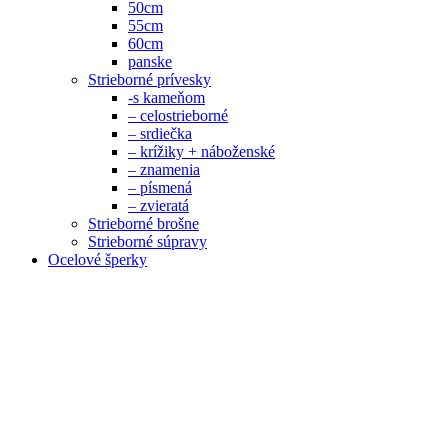
50cm
55cm
60cm
panske
Strieborné prívesky
-s kameňom
– celostrieborné
– srdiečka
– krížiky + náboženské
– znamenia
– písmená
– zvieratá
Strieborné brošne
Strieborné súpravy
Ocelové šperky