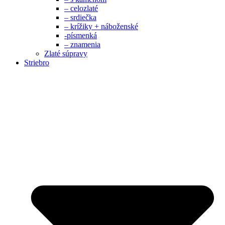
– celozlaté
– srdiečka
– krížiky + náboženské
-písmenká
– znamenia
Zlaté súpravy
Striebro