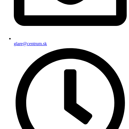
glare@centrum.sk