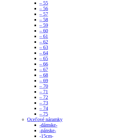
– 55
– 56
– 57
– 58
– 59
– 60
– 61
– 62
– 63
– 64
– 65
– 66
– 67
– 68
– 69
– 70
– 71
– 72
– 73
– 74
– 75
Oceľové náramky
-dámske-
-pánske-
-15cm-