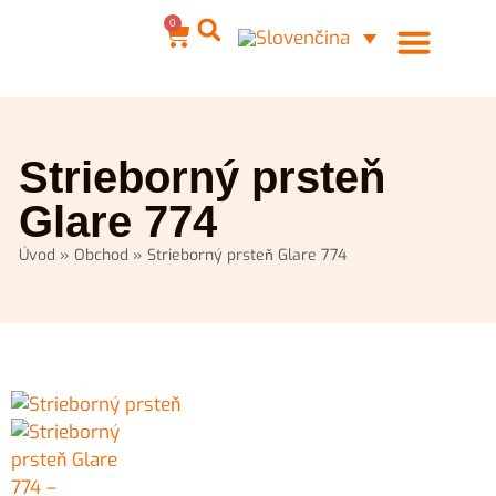
0
Ocelové šperky
Môj účet
Strieborný prsteň
Glare 774
Úvod
»
Obchod
»
Strieborný prsteň Glare 774