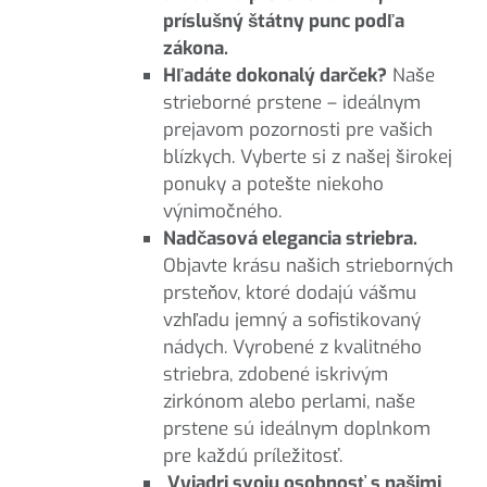
príslušný štátny punc podľa
zákona.
Hľadáte dokonalý darček?
Naše
strieborné prstene – ideálnym
prejavom pozornosti pre vašich
blízkych. Vyberte si z našej širokej
ponuky a potešte niekoho
výnimočného.
Nadčasová elegancia striebra.
Objavte krásu našich strieborných
prsteňov, ktoré dodajú vášmu
vzhľadu jemný a sofistikovaný
nádych. Vyrobené z kvalitného
striebra, zdobené iskrivým
zirkónom alebo perlami, naše
prstene sú ideálnym doplnkom
pre každú príležitosť.
Vyjadri svoju osobnosť s našimi