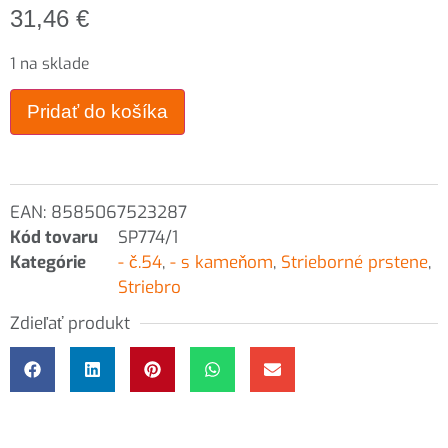
31,46
€
1 na sklade
Pridať do košíka
EAN:
8585067523287
Kód tovaru
SP774/1
Kategórie
- č.54
,
- s kameňom
,
Strieborné prstene
,
Striebro
Zdieľať produkt