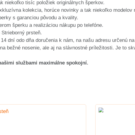
 niekoľko tisíc položiek originálnych šperkov.
kluzívna kolekcia, horúce novinky a tak niekoľko modelov 
perky s garanciou pôvodu a kvality.
om šperku a realizáciou nákupu po telefóne.
Strieborný prsteň.
 14 dní odo dňa doručenia k nám, na našu adresu určenú n
a bežné nosenie, ale aj na slávnostné príležitosti. Je to s
 našimi službami maximálne spokojní.