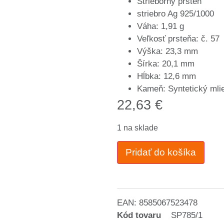
Strieborný prsteň
striebro Ag 925/1000
Váha: 1,91 g
Veľkosť prsteňa: č. 57
Výška: 23,3 mm
Šírka: 20,1 mm
Hĺbka: 12,6 mm
Kameň: Syntetický mli
22,63
€
1 na sklade
Pridať do košíka
EAN:
8585067523478
Kód tovaru
SP785/1