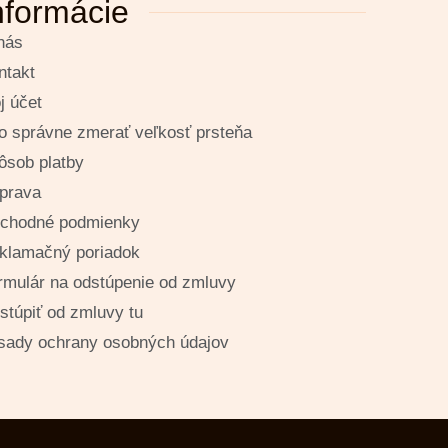
nformácie
nás
ntakt
j účet
o správne zmerať veľkosť prsteňa
ôsob platby
prava
chodné podmienky
klamačný poriadok
rmulár na odstúpenie od zmluvy
stúpiť od zmluvy tu
sady ochrany osobných údajov