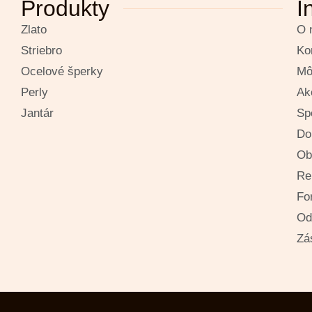
Produkty
I
Zlato
O 
Striebro
Ko
Ocelové šperky
Mô
Perly
Ak
Jantár
Sp
Do
Ob
Re
Fo
Od
Zá