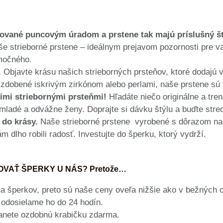
ované puncovým úradom a prstene tak majú príslušný š
e strieborné prstene – ideálnym prejavom pozornosti pre vaš
močného.
.
Objavte krásu našich strieborných prsteňov, ktoré dodajú
, zdobené iskrivým zirkónom alebo perlami, naše prstene sú 
imi striebornými prsteňmi!
Hľadáte niečo originálne a tr
mladé a odvážne ženy. Doprajte si dávku štýlu a buďte str
 do krásy.
Naše strieborné prstene vyrobené s dôrazom na k
m dlho robili radosť. Investujte do šperku, ktorý vydrží.
POVAŤ ŠPERKY U NÁS? Pretože…
 šperkov, preto sú naše ceny oveľa nižšie ako v bežných 
odosielame ho do 24 hodín.
anete ozdobnú krabičku zdarma.