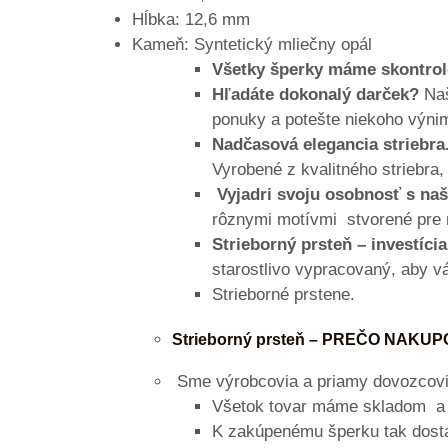
Hĺbka: 12,6 mm
Kameň: Syntetický mliečny opál
Všetky šperky máme skontrol
Hľadáte dokonalý darček?
Naš
ponuky a potešte niekoho výni
Nadčasová elegancia striebra
Vyrobené z kvalitného striebra
Vyjadri svoju osobnosť s naš
rôznymi motívmi stvorené pre 
Strieborný prsteň – investícia
starostlivo vypracovaný, aby vá
Strieborné prstene.
Strieborný prsteň – PREČO NAKU
Sme výrobcovia a priamy dovozcovia
Všetok tovar máme skladom a 
K zakúpenému šperku tak dost