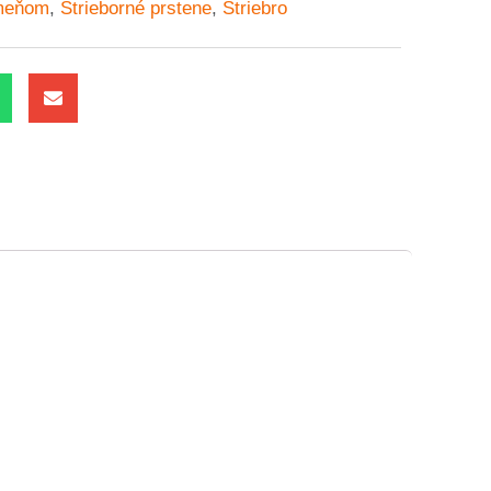
ameňom
,
Strieborné prstene
,
Striebro