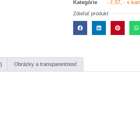
Kategórie
- č.57
,
- s k
Zdieľať produkt
)
Obrázky a transparentnosť