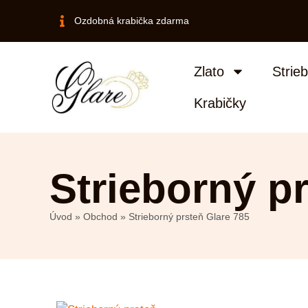
Ozdobná krabička zdarma
Zlato
Strie
Krabičky
Strieborný p
Úvod
»
Obchod
»
Strieborný prsteň Glare 785