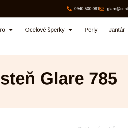
0940 500 081
glare@cent
bro
Ocelové šperky
Perly
Jantár
rsteň Glare 785