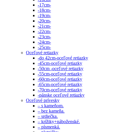
-17cm-
-18cm-
-19cm-
-20cm-
-21cm-
-22cm-
-23cm-
-24cm-
-25cm-
Oceľové retiazky
-do 42cm-oceľové retiazky
-45cm-oceľové retiazky
-50cm -oceľové retiazky
-55cm-oceľové retiazky
-60cm-oceľové retiazky
-65cm-oceľové retiazky
-70cm-oceľové retiazky
-pánske oceľové retiazky
Oceľové prívesky
– s kameňom.
– bez kameňa.
– srdiečka.
– krížiky+náboženské.
– písmenká.