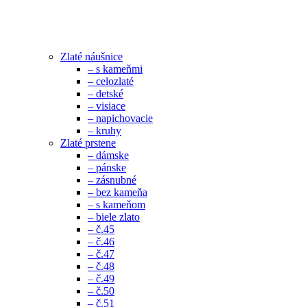
Zlaté náušnice
– s kameňmi
– celozlaté
– detské
– visiace
– napichovacie
– kruhy
Zlaté prstene
– dámske
– pánske
– zásnubné
– bez kameňa
– s kameňom
– biele zlato
– č.45
– č.46
– č.47
– č.48
– č.49
– č.50
– č.51