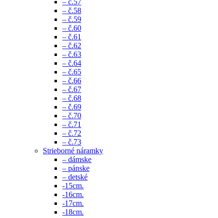
– č.57
– č.58
– č.59
– č.60
– č.61
– č.62
– č.63
– č.64
– č.65
– č.66
– č.67
– č.68
– č.69
– č.70
– č.71
– č.72
– č.73
Strieborné náramky
– dámske
– pánske
– detské
-15cm.
-16cm.
-17cm.
-18cm.