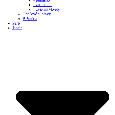
– platničky.
– znamenia.
– zvieratá+kvety.
Oceľové súpravy
Bižutéria
Perly
Jantár