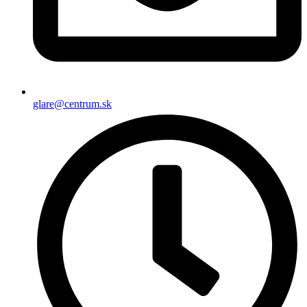
glare@centrum.sk