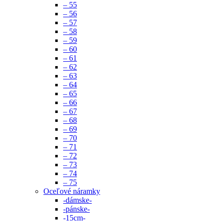
– 55
– 56
– 57
– 58
– 59
– 60
– 61
– 62
– 63
– 64
– 65
– 66
– 67
– 68
– 69
– 70
– 71
– 72
– 73
– 74
– 75
Oceľové náramky
-dámske-
-pánske-
-15cm-