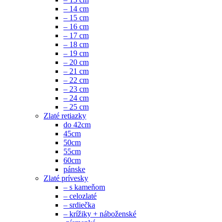
– 14 cm
– 15 cm
– 16 cm
– 17 cm
– 18 cm
– 19 cm
– 20 cm
– 21 cm
– 22 cm
– 23 cm
– 24 cm
– 25 cm
Zlaté retiazky
do 42cm
45cm
50cm
55cm
60cm
pánske
Zlaté prívesky
– s kameňom
– celozlaté
– srdiečka
– krížiky + náboženské