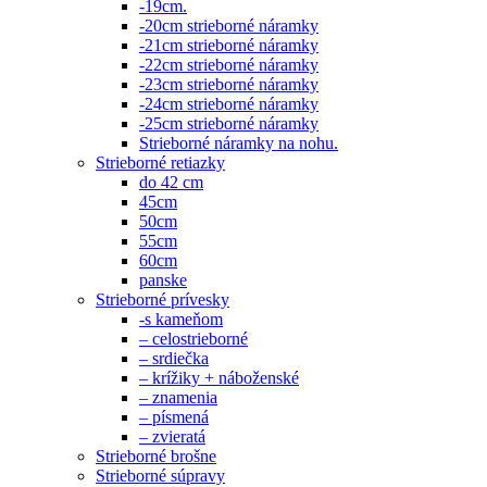
-19cm.
-20cm strieborné náramky
-21cm strieborné náramky
-22cm strieborné náramky
-23cm strieborné náramky
-24cm strieborné náramky
-25cm strieborné náramky
Strieborné náramky na nohu.
Strieborné retiazky
do 42 cm
45cm
50cm
55cm
60cm
panske
Strieborné prívesky
-s kameňom
– celostrieborné
– srdiečka
– krížiky + náboženské
– znamenia
– písmená
– zvieratá
Strieborné brošne
Strieborné súpravy