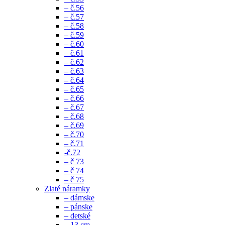
– č.56
– č.57
– č.58
– č.59
– č.60
– č.61
– č.62
– č.63
– č.64
– č.65
– č.66
– č.67
– č.68
– č.69
– č.70
– č.71
-č.72
– č 73
– č 74
– č 75
Zlaté náramky
– dámske
– pánske
– detské
– 13 cm