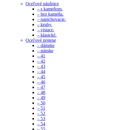
Oceľové náušnice
– s kameňom.
– bez kameňa.
– napichovacie.
– kruhy.
– visiace.
– klasické.
Oceľové prstene
– dámske
– pánske
– 41
– 42
– 43
– 44
– 45
– 46
– 47
– 48
– 49
– 50
– 51
– 52
– 53
– 54
– 55