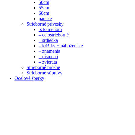
50cm
55cm
60cm
panske
Strieborné prívesky
-s kameňom
– celostrieborné
– srdiečka
– krížiky + náboženské
– znamenia
– písmená
– zvieratá
Strieborné brošne
Strieborné súpravy
Ocelové šperky