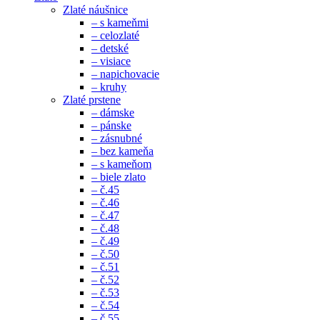
Zlaté náušnice
– s kameňmi
– celozlaté
– detské
– visiace
– napichovacie
– kruhy
Zlaté prstene
– dámske
– pánske
– zásnubné
– bez kameňa
– s kameňom
– biele zlato
– č.45
– č.46
– č.47
– č.48
– č.49
– č.50
– č.51
– č.52
– č.53
– č.54
– č.55