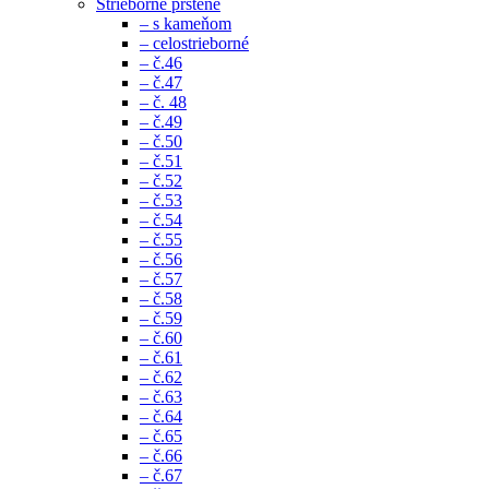
Strieborné prstene
– s kameňom
– celostrieborné
– č.46
– č.47
– č. 48
– č.49
– č.50
– č.51
– č.52
– č.53
– č.54
– č.55
– č.56
– č.57
– č.58
– č.59
– č.60
– č.61
– č.62
– č.63
– č.64
– č.65
– č.66
– č.67