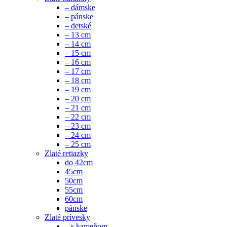
– dámske
– pánske
– detské
– 13 cm
– 14 cm
– 15 cm
– 16 cm
– 17 cm
– 18 cm
– 19 cm
– 20 cm
– 21 cm
– 22 cm
– 23 cm
– 24 cm
– 25 cm
Zlaté retiazky
do 42cm
45cm
50cm
55cm
60cm
pánske
Zlaté prívesky
– s kameňom