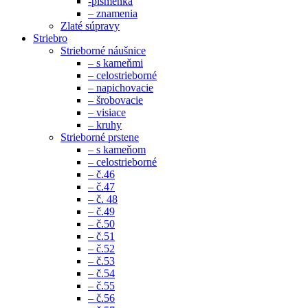
-písmenká
– znamenia
Zlaté súpravy
Striebro
Strieborné náušnice
– s kameňmi
– celostrieborné
– napichovacie
– šrobovacie
– visiace
– kruhy
Strieborné prstene
– s kameňom
– celostrieborné
– č.46
– č.47
– č. 48
– č.49
– č.50
– č.51
– č.52
– č.53
– č.54
– č.55
– č.56