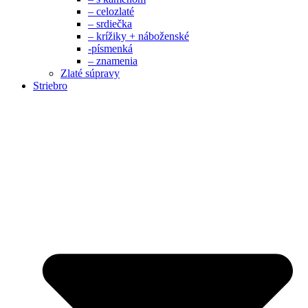
– celozlaté
– srdiečka
– krížiky + náboženské
-písmenká
– znamenia
Zlaté súpravy
Striebro