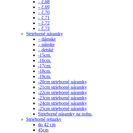
– č.68
– č.69
– č.70
– č.71
– č.72
– č.73
Strieborné náramky
– dámske
– pánske
– detské
-15cm.
-16cm.
-17cm.
-18cm.
-19cm.
-20cm strieborné náramky
-21cm strieborné náramky
-22cm strieborné náramky
-23cm strieborné náramky
-24cm strieborné náramky
-25cm strieborné náramky
Strieborné náramky na nohu.
Strieborné retiazky
do 42 cm
45cm