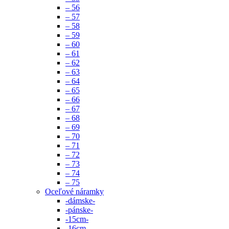
– 56
– 57
– 58
– 59
– 60
– 61
– 62
– 63
– 64
– 65
– 66
– 67
– 68
– 69
– 70
– 71
– 72
– 73
– 74
– 75
Oceľové náramky
-dámske-
-pánske-
-15cm-
-16cm-