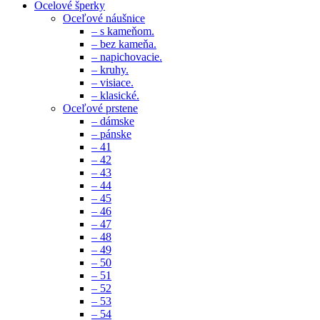
Ocelové šperky
Oceľové náušnice
– s kameňom.
– bez kameňa.
– napichovacie.
– kruhy.
– visiace.
– klasické.
Oceľové prstene
– dámske
– pánske
– 41
– 42
– 43
– 44
– 45
– 46
– 47
– 48
– 49
– 50
– 51
– 52
– 53
– 54