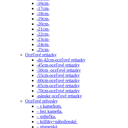
-16cm-
-17cm-
-18cm-
-19cm-
-20cm-
-21cm-
-22cm-
-23cm-
-24cm-
-25cm-
Oceľové retiazky
-do 42cm-oceľové retiazky
-45cm-oceľové retiazky
-50cm -oceľové retiazky
-55cm-oceľové retiazky
-60cm-oceľové retiazky
-65cm-oceľové retiazky
-70cm-oceľové retiazky
-pánske oceľové retiazky
Oceľové prívesky
– s kameňom.
– bez kameňa.
– srdiečka.
– krížiky+náboženské.
– písmenká.