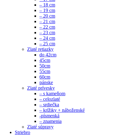
– 18 cm
– 19 cm
– 20 cm
– 21 cm
– 22 cm
– 23 cm
– 24 cm
– 25 cm
Zlaté retiazky
do 42cm
45cm
50cm
55cm
60cm
pánske
Zlaté prívesky
– s kameňom
– celozlaté
– srdiečka
– krížiky + náboženské
-písmenká
– znamenia
Zlaté súpravy
Striebro