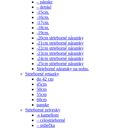
– pánske
– detské
-15cm.
-16cm.
-17cm.
-18cm.
-19cm.
-20cm strieborné náramky
-21cm strieborné náramky
-22cm strieborné náramky
-23cm strieborné náramky
-24cm strieborné náramky
-25cm strieborné náramky
Strieborné náramky na nohu.
Strieborné retiazky
do 42 cm
45cm
50cm
55cm
60cm
panske
Strieborné prívesky
-s kameňom
– celostrieborné
– srdiečka