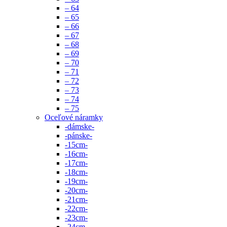
– 64
– 65
– 66
– 67
– 68
– 69
– 70
– 71
– 72
– 73
– 74
– 75
Oceľové náramky
-dámske-
-pánske-
-15cm-
-16cm-
-17cm-
-18cm-
-19cm-
-20cm-
-21cm-
-22cm-
-23cm-
-24cm-