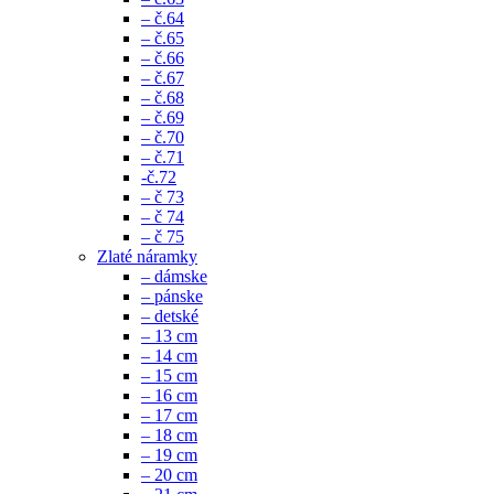
– č.64
– č.65
– č.66
– č.67
– č.68
– č.69
– č.70
– č.71
-č.72
– č 73
– č 74
– č 75
Zlaté náramky
– dámske
– pánske
– detské
– 13 cm
– 14 cm
– 15 cm
– 16 cm
– 17 cm
– 18 cm
– 19 cm
– 20 cm