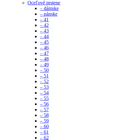
Oceľové prstene
– dámske
– pánske
– 41
– 42
– 43
– 44
– 45
– 46
– 47
– 48
– 49
– 50
– 51
– 52
– 53
– 54
– 55
– 56
– 57
– 58
– 59
– 60
– 61
– 62