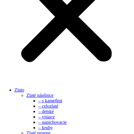
Zlato
Zlaté náušnice
– s kameňmi
– celozlaté
– detské
– visiace
– napichovacie
– kruhy
Zlaté prstene