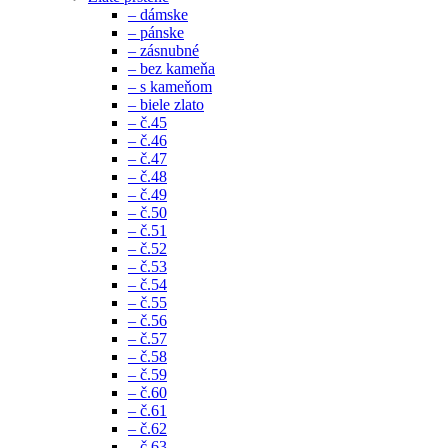
– dámske
– pánske
– zásnubné
– bez kameňa
– s kameňom
– biele zlato
– č.45
– č.46
– č.47
– č.48
– č.49
– č.50
– č.51
– č.52
– č.53
– č.54
– č.55
– č.56
– č.57
– č.58
– č.59
– č.60
– č.61
– č.62
– č.63