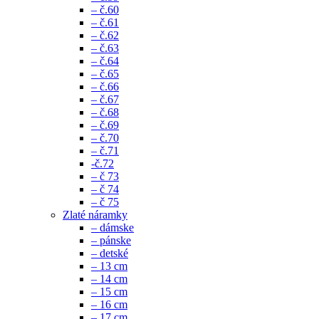
– č.60
– č.61
– č.62
– č.63
– č.64
– č.65
– č.66
– č.67
– č.68
– č.69
– č.70
– č.71
-č.72
– č 73
– č 74
– č 75
Zlaté náramky
– dámske
– pánske
– detské
– 13 cm
– 14 cm
– 15 cm
– 16 cm
– 17 cm