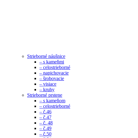
Strieborné náušnice
– s kameňmi
– celostrieborné
– napichovacie
– šrobovacie
– visiace
– kruhy
Strieborné prstene
– s kameňom
– celostrieborné
– č.46
– č.47
– č. 48
– č.49
– č.50