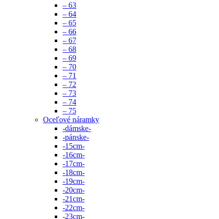
– 63
– 64
– 65
– 66
– 67
– 68
– 69
– 70
– 71
– 72
– 73
– 74
– 75
Oceľové náramky
-dámske-
-pánske-
-15cm-
-16cm-
-17cm-
-18cm-
-19cm-
-20cm-
-21cm-
-22cm-
-23cm-