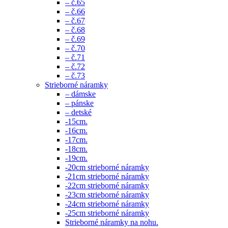
– č.65
– č.66
– č.67
– č.68
– č.69
– č.70
– č.71
– č.72
– č.73
Strieborné náramky
– dámske
– pánske
– detské
-15cm.
-16cm.
-17cm.
-18cm.
-19cm.
-20cm strieborné náramky
-21cm strieborné náramky
-22cm strieborné náramky
-23cm strieborné náramky
-24cm strieborné náramky
-25cm strieborné náramky
Strieborné náramky na nohu.