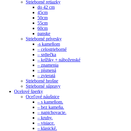
Strieborné retiazky
do 42 cm
45cm
50cm
55cm
60cm
panske
Strieborné prívesky
-s kameňom
– celostrieborné
– srdiečka
– krížiky + náboženské
– znamenia
– písmená
– zvieratá
Strieborné brošne
Strieborné súpravy
Ocelové šperky
Oceľové náušnice
– s kameňom.
– bez kameňa.
– napichovacie.
– kruhy.
– visiace.
– klasické.