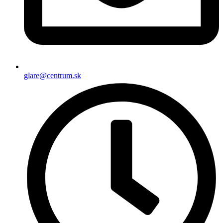
glare@centrum.sk