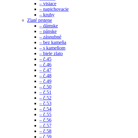
– visiace
– napichovacie
– kruhy
Zlaté prstene
– dámske
– pánske
– zásnubné
– bez kameňa
– s kameňom
– biele zlato
– č.45
– č.46
– č.47
– č.48
– č.49
– č.50
– č.51
– č.52
– č.53
– č.54
– č.55
– č.56
– č.57
– č.58
– č.59