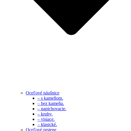
Oceľové náušnice
– s kameňom.
– bez kameňa.
– napichovacie.
– kruhy.
– visiace.
– klasické.
Oceľové prstene