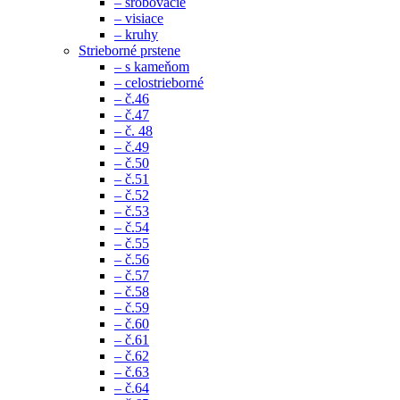
– šrobovacie
– visiace
– kruhy
Strieborné prstene
– s kameňom
– celostrieborné
– č.46
– č.47
– č. 48
– č.49
– č.50
– č.51
– č.52
– č.53
– č.54
– č.55
– č.56
– č.57
– č.58
– č.59
– č.60
– č.61
– č.62
– č.63
– č.64