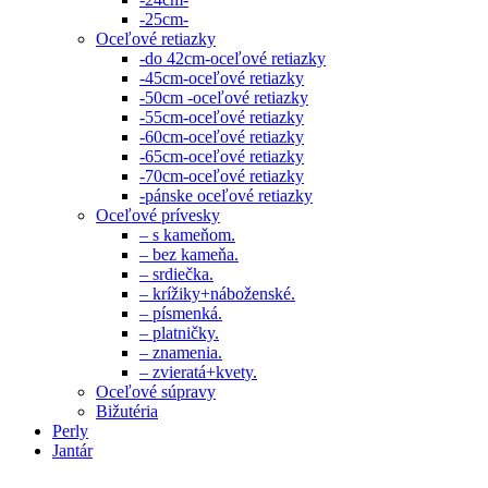
-25cm-
Oceľové retiazky
-do 42cm-oceľové retiazky
-45cm-oceľové retiazky
-50cm -oceľové retiazky
-55cm-oceľové retiazky
-60cm-oceľové retiazky
-65cm-oceľové retiazky
-70cm-oceľové retiazky
-pánske oceľové retiazky
Oceľové prívesky
– s kameňom.
– bez kameňa.
– srdiečka.
– krížiky+náboženské.
– písmenká.
– platničky.
– znamenia.
– zvieratá+kvety.
Oceľové súpravy
Bižutéria
Perly
Jantár