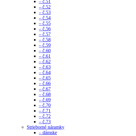
– č.51
– č.52
– č.53
– č.54
– č.55
– č.56
– č.57
– č.58
– č.59
– č.60
– č.61
– č.62
– č.63
– č.64
– č.65
– č.66
– č.67
– č.68
– č.69
– č.70
– č.71
– č.72
– č.73
Strieborné náramky
– dámske