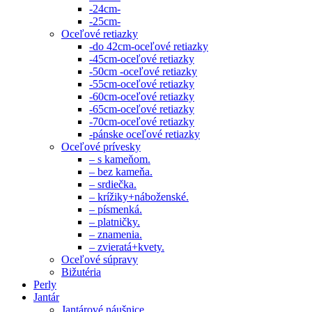
-24cm-
-25cm-
Oceľové retiazky
-do 42cm-oceľové retiazky
-45cm-oceľové retiazky
-50cm -oceľové retiazky
-55cm-oceľové retiazky
-60cm-oceľové retiazky
-65cm-oceľové retiazky
-70cm-oceľové retiazky
-pánske oceľové retiazky
Oceľové prívesky
– s kameňom.
– bez kameňa.
– srdiečka.
– krížiky+náboženské.
– písmenká.
– platničky.
– znamenia.
– zvieratá+kvety.
Oceľové súpravy
Bižutéria
Perly
Jantár
Jantárové náušnice