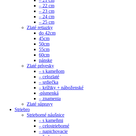
– 21 cm
– 22 cm
– 23 cm
– 24 cm
– 25 cm
Zlaté retiazky
do 42cm
45cm
50cm
55cm
60cm
pánske
Zlaté prívesky
– s kameňom
– celozlaté
– srdiečka
– krížiky + náboženské
-písmenká
– znamenia
Zlaté súpravy
Striebro
Strieborné náušnice
– s kameňmi
– celostrieborné
– napichovacie