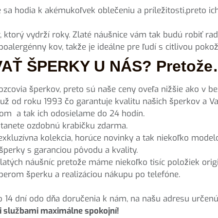
 sa hodia k akémukoľvek oblečeniu a príležitosti,preto i
, ktorý vydrží roky. Zlaté náušnice vám tak budú robiť r
poalergénny kov, takže je ideálne pre ľudí s citlivou poko
Ť ŠPERKY U NÁS? Pretož
zcovia šperkov, preto sú naše ceny oveľa nižšie ako v b
už od roku 1993 čo garantuje kvalitu našich šperkov a V
m a tak ich odosielame do 24 hodín.
tanete ozdobnú krabičku zdarma.
xkluzívna kolekcia, horúce novinky a tak niekoľko model
šperky s garanciou pôvodu a kvality.
atých náušníc pretože máme niekoľko tisíc položiek orig
rom šperku a realizáciou nákupu po telefóne.
o 14 dní odo dňa doručenia k nám, na našu adresu určen
mi službami maximálne spokojní!