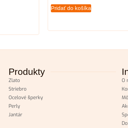
Pridať do košíka
Produkty
I
Zlato
O 
Striebro
Ko
Ocelové šperky
Mô
Perly
Ak
Jantár
Sp
Do