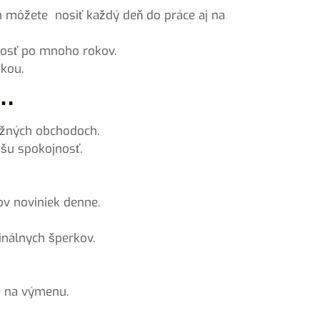
ch môžete nosiť každý deň do práce aj na
adosť po mnoho rokov.
žkou.
e…
ežných obchodoch.
ašu spokojnosť.
ov noviniek denne.
inálnych šperkov.
ú na výmenu.