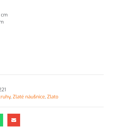
3 cm
cm
221
kruhy
,
Zlaté náušnice
,
Zlato