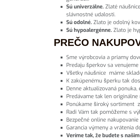
Sú univerzálne.
Zlaté náušnice
slávnostné udalosti.
Sú odolné.
Zlato je odolný kov
Sú hypoalergénne.
Zlato je hy
PREČO NAKUPOVA
Sme výrobcovia a priamy dovo
Predaju šperkov sa venujeme 
Všetky náušnice máme sklado
K zakúpenému šperku tak dos
Denne aktualizovaná ponuka, e
Predávame tak len originálne 
Ponúkame široký sortiment zl
Radi Vám tak pomôžeme s výbe
Bezpečné online nakupovanie
Garancia výmeny a vrátenia d
Veríme tak, že budete s naši