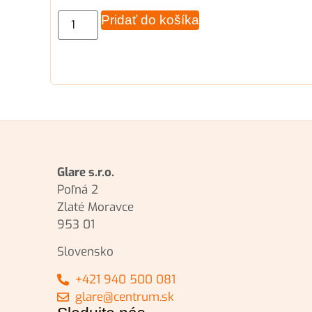
Pridať do košíka
Glare s.r.o.
Poľná 2
Zlaté Moravce
953 01
Slovensko
+421 940 500 081
glare@centrum.sk