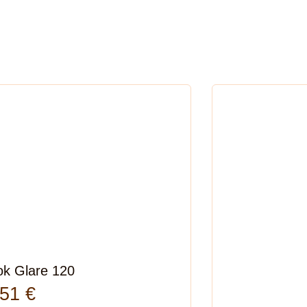
ok Glare 120
,51
€