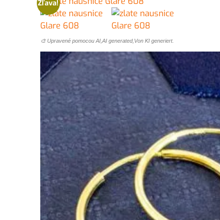
Zľava!
🎨 Upravené pomocou AI,AI generated,Von KI generiert.