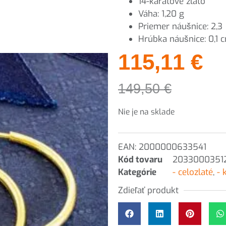
14-karátové zlato
Váha: 1,20 g
Priemer náušnice: 2,
Hrúbka náušnice: 0,1 
115,11
€
149,50
€
Nie je na sklade
EAN:
2000000633541
Kód tovaru
2033000351
Kategórie
- celozlaté
,
- 
Zdieľať produkt