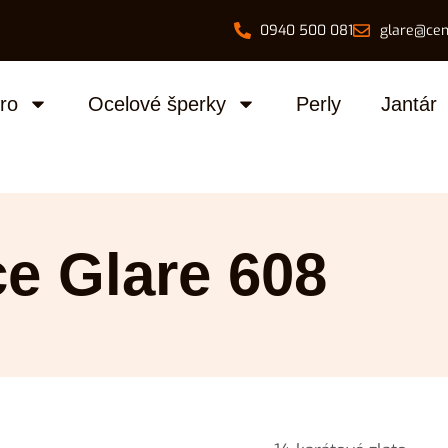
0940 500 081
glare@cen
bro
Ocelové šperky
Perly
Jantár
ce Glare 608