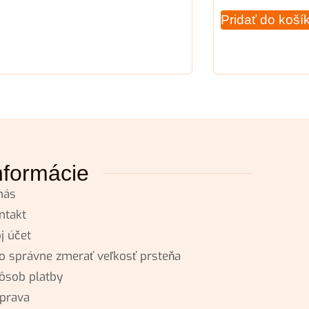
Pridať do koší
nformácie
nás
ntakt
j účet
o správne zmerať veľkosť prsteňa
ôsob platby
prava