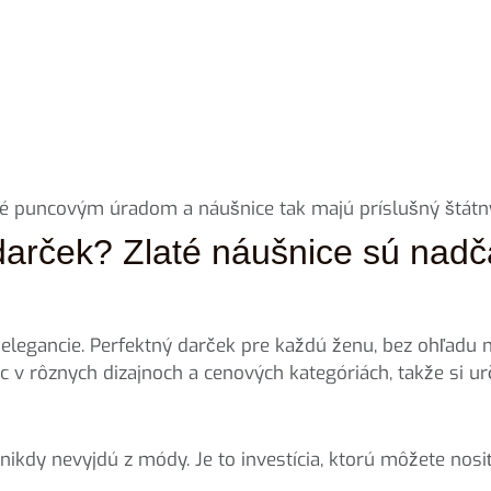
 puncovým úradom a náušnice tak majú príslušný štátn
darček? Zlaté náušnice sú nadč
legancie. Perfektný darček pre každú ženu, bez ohľadu na j
c v rôznych dizajnoch a cenových kategóriách, takže si urč
nikdy nevyjdú z módy. Je to investícia, ktorú môžete nosiť