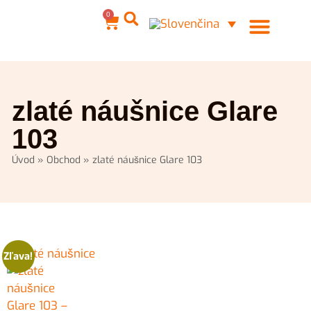
0
Ocelové šperky
Môj účet
zlaté náušnice Glare
103
Úvod
»
Obchod
»
zlaté náušnice Glare 103
Zľava!