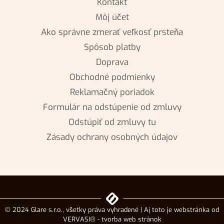
Kontakt
Môj účet
Ako správne zmerať veľkosť prsteňa
Spôsob platby
Doprava
Obchodné podmienky
Reklamačný poriadok
Formulár na odstúpenie od zmluvy
Odstúpiť od zmluvy tu
Zásady ochrany osobných údajov
© 2024 Glare s.r.o., všetky práva vyhradené | Aj toto je webstránka od
VERVASI® - tvorba web stránok