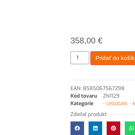
358,00
€
Pridať do koší
EAN:
8585067567298
Kód tovaru
ZN1129
Kategórie
- celozlaté
,
- 
Zdieľať produkt