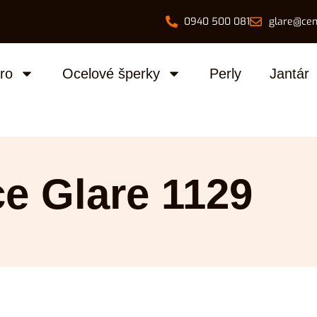
0940 500 081
glare@cen
bro
Ocelové šperky
Perly
Jantár
ce Glare 1129