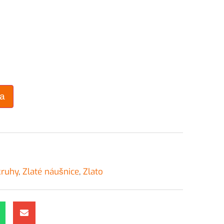
ka
kruhy
,
Zlaté náušnice
,
Zlato