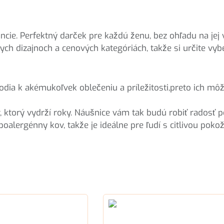
ie. Perfektný darček pre každú ženu, bez ohľadu na jej ve
ych dizajnoch a cenových kategóriách, takže si určite vybe
dia k akémukoľvek oblečeniu a príležitosti,preto ich môž
, ktorý vydrží roky. Náušnice vám tak budú robiť radosť
poalergénny kov, takže je ideálne pre ľudí s citlivou poko