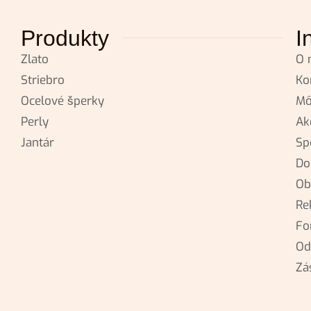
Produkty
I
Zlato
O 
Striebro
Ko
Ocelové šperky
Mô
Perly
Ak
Jantár
Sp
Do
Ob
Re
Fo
Od
Zá