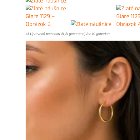
🎨 Upravené pomocou AI,AI generated,Von KI generiert.