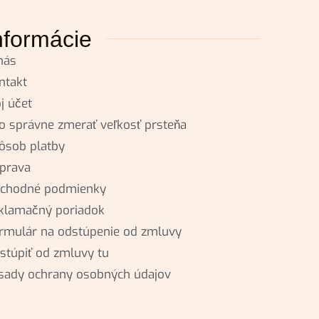
nformácie
nás
ntakt
j účet
o správne zmerať veľkosť prsteňa
ôsob platby
prava
chodné podmienky
klamačný poriadok
rmulár na odstúpenie od zmluvy
stúpiť od zmluvy tu
sady ochrany osobných údajov