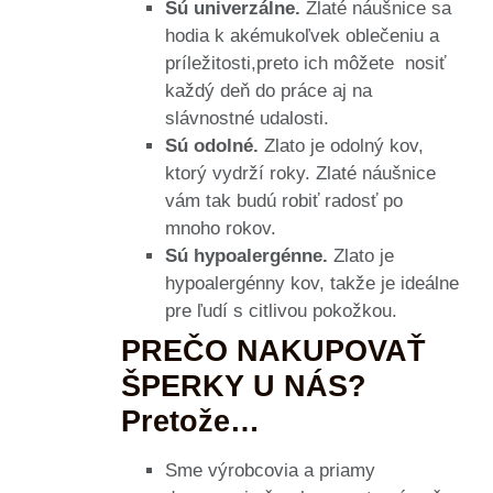
Sú univerzálne.
Zlaté náušnice sa
hodia k akémukoľvek oblečeniu a
príležitosti,preto ich môžete nosiť
každý deň do práce aj na
slávnostné udalosti.
Sú odolné.
Zlato je odolný kov,
ktorý vydrží roky. Zlaté náušnice
vám tak budú robiť radosť po
mnoho rokov.
Sú hypoalergénne.
Zlato je
hypoalergénny kov, takže je ideálne
pre ľudí s citlivou pokožkou.
PREČO NAKUPOVAŤ
ŠPERKY U NÁS?
Pretože…
Sme výrobcovia a priamy