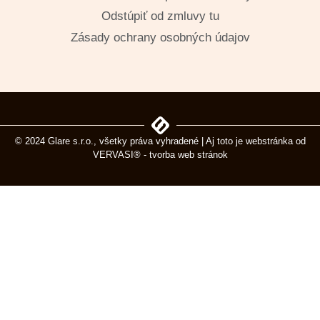
Odstúpiť od zmluvy tu
Zásady ochrany osobných údajov
© 2024 Glare s.r.o., všetky práva vyhradené | Aj toto je webstránka od
VERVASI® - tvorba web stránok