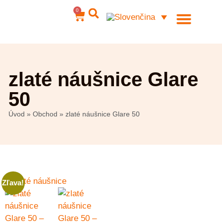
0
Ocelové šperky
Môj účet
zlaté náušnice Glare
50
Úvod
»
Obchod
»
zlaté náušnice Glare 50
Zľava!