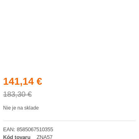
141,14
€
183,30
€
Nie je na sklade
EAN:
8585067510355
Kód tovaru
ZNA57