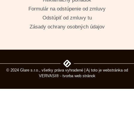
Formulár na odstúpenie od zmluvy
Odstúpiť od zmluvy tu
Zásady ochrany osobných údajov
© 2024 Glare s.r.o., všetky práva vyhradené | Aj toto je webstránka od
VERVASI® - tvorba web stránok