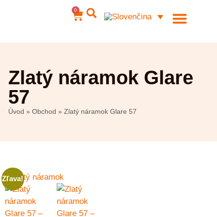
0
Ocelové šperky
Môj účet
Zlatý náramok Glare
57
Úvod
»
Obchod
»
Zlatý náramok Glare 57
Zľava!