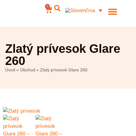
0
Ocelové šperky
Môj účet
Zlatý prívesok Glare
260
Úvod
»
Obchod
»
Zlatý prívesok Glare 260