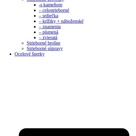
-s kameňom
– celostrieborné
– srdiečka
– krížiky + náboženské
– znamenia
– písmená
– zvieratá
Strieborné brošne
Strieborné súpravy
Ocelové šperky