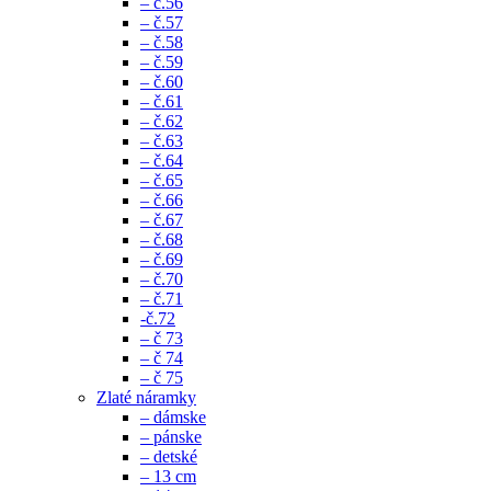
– č.56
– č.57
– č.58
– č.59
– č.60
– č.61
– č.62
– č.63
– č.64
– č.65
– č.66
– č.67
– č.68
– č.69
– č.70
– č.71
-č.72
– č 73
– č 74
– č 75
Zlaté náramky
– dámske
– pánske
– detské
– 13 cm