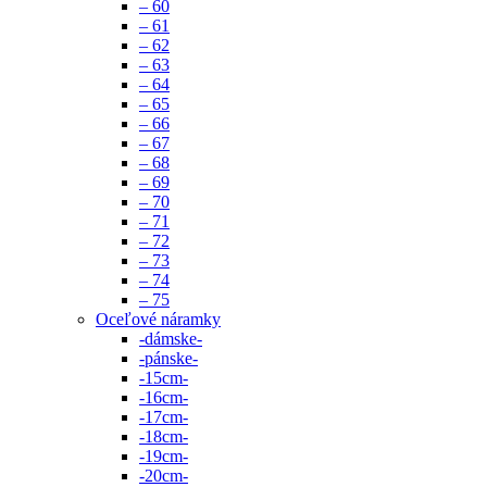
– 60
– 61
– 62
– 63
– 64
– 65
– 66
– 67
– 68
– 69
– 70
– 71
– 72
– 73
– 74
– 75
Oceľové náramky
-dámske-
-pánske-
-15cm-
-16cm-
-17cm-
-18cm-
-19cm-
-20cm-