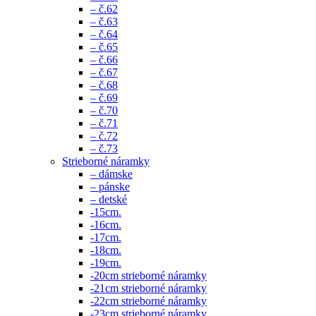
– č.62
– č.63
– č.64
– č.65
– č.66
– č.67
– č.68
– č.69
– č.70
– č.71
– č.72
– č.73
Strieborné náramky
– dámske
– pánske
– detské
-15cm.
-16cm.
-17cm.
-18cm.
-19cm.
-20cm strieborné náramky
-21cm strieborné náramky
-22cm strieborné náramky
-23cm strieborné náramky