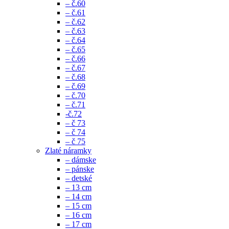
– č.60
– č.61
– č.62
– č.63
– č.64
– č.65
– č.66
– č.67
– č.68
– č.69
– č.70
– č.71
-č.72
– č 73
– č 74
– č 75
Zlaté náramky
– dámske
– pánske
– detské
– 13 cm
– 14 cm
– 15 cm
– 16 cm
– 17 cm