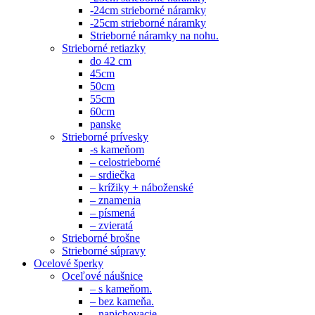
-24cm strieborné náramky
-25cm strieborné náramky
Strieborné náramky na nohu.
Strieborné retiazky
do 42 cm
45cm
50cm
55cm
60cm
panske
Strieborné prívesky
-s kameňom
– celostrieborné
– srdiečka
– krížiky + náboženské
– znamenia
– písmená
– zvieratá
Strieborné brošne
Strieborné súpravy
Ocelové šperky
Oceľové náušnice
– s kameňom.
– bez kameňa.
– napichovacie.