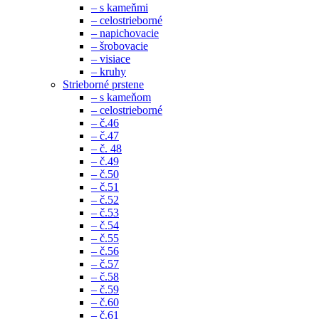
– s kameňmi
– celostrieborné
– napichovacie
– šrobovacie
– visiace
– kruhy
Strieborné prstene
– s kameňom
– celostrieborné
– č.46
– č.47
– č. 48
– č.49
– č.50
– č.51
– č.52
– č.53
– č.54
– č.55
– č.56
– č.57
– č.58
– č.59
– č.60
– č.61