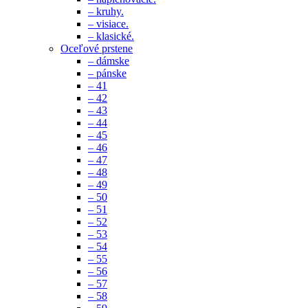
– kruhy.
– visiace.
– klasické.
Oceľové prstene
– dámske
– pánske
– 41
– 42
– 43
– 44
– 45
– 46
– 47
– 48
– 49
– 50
– 51
– 52
– 53
– 54
– 55
– 56
– 57
– 58