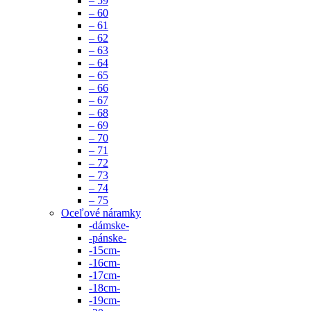
– 59
– 60
– 61
– 62
– 63
– 64
– 65
– 66
– 67
– 68
– 69
– 70
– 71
– 72
– 73
– 74
– 75
Oceľové náramky
-dámske-
-pánske-
-15cm-
-16cm-
-17cm-
-18cm-
-19cm-