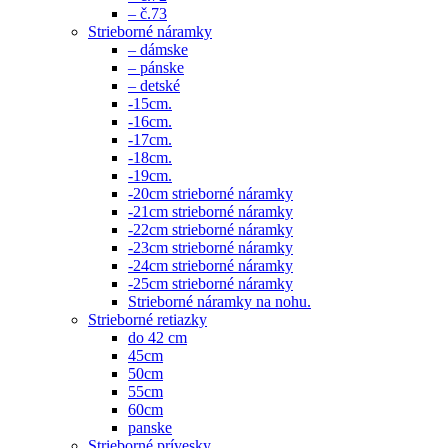
– č.73
Strieborné náramky
– dámske
– pánske
– detské
-15cm.
-16cm.
-17cm.
-18cm.
-19cm.
-20cm strieborné náramky
-21cm strieborné náramky
-22cm strieborné náramky
-23cm strieborné náramky
-24cm strieborné náramky
-25cm strieborné náramky
Strieborné náramky na nohu.
Strieborné retiazky
do 42 cm
45cm
50cm
55cm
60cm
panske
Strieborné prívesky