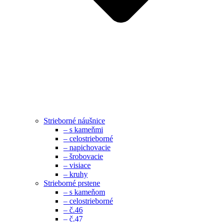
Strieborné náušnice
– s kameňmi
– celostrieborné
– napichovacie
– šrobovacie
– visiace
– kruhy
Strieborné prstene
– s kameňom
– celostrieborné
– č.46
– č.47