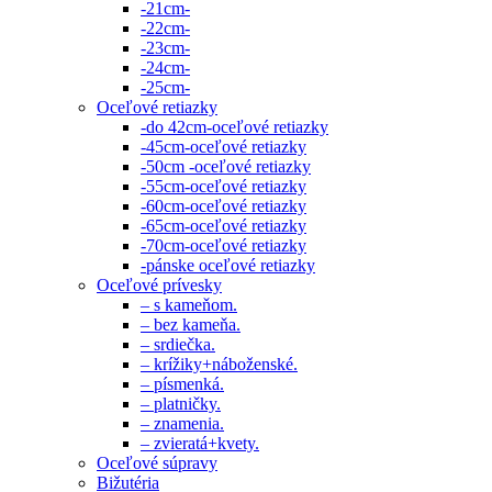
-21cm-
-22cm-
-23cm-
-24cm-
-25cm-
Oceľové retiazky
-do 42cm-oceľové retiazky
-45cm-oceľové retiazky
-50cm -oceľové retiazky
-55cm-oceľové retiazky
-60cm-oceľové retiazky
-65cm-oceľové retiazky
-70cm-oceľové retiazky
-pánske oceľové retiazky
Oceľové prívesky
– s kameňom.
– bez kameňa.
– srdiečka.
– krížiky+náboženské.
– písmenká.
– platničky.
– znamenia.
– zvieratá+kvety.
Oceľové súpravy
Bižutéria