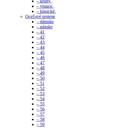
– kruhy.
– visiace.
– klasické.
Oceľové prstene
– dámske
– pánske
– 41
– 42
– 43
– 44
– 45
– 46
– 47
– 48
– 49
– 50
– 51
– 52
– 53
– 54
– 55
– 56
– 57
– 58
– 59