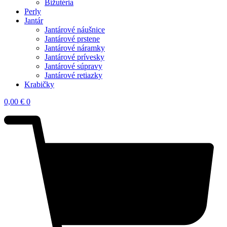
Bižutéria
Perly
Jantár
Jantárové náušnice
Jantárové prstene
Jantárové náramky
Jantárové prívesky
Jantárové súpravy
Jantárové retiazky
Krabičky
0,00
€
0