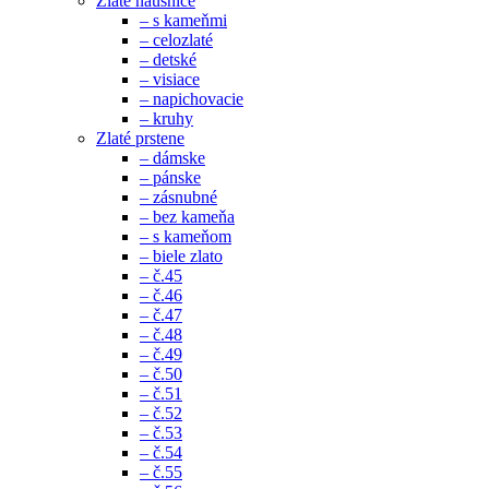
Zlaté náušnice
– s kameňmi
– celozlaté
– detské
– visiace
– napichovacie
– kruhy
Zlaté prstene
– dámske
– pánske
– zásnubné
– bez kameňa
– s kameňom
– biele zlato
– č.45
– č.46
– č.47
– č.48
– č.49
– č.50
– č.51
– č.52
– č.53
– č.54
– č.55