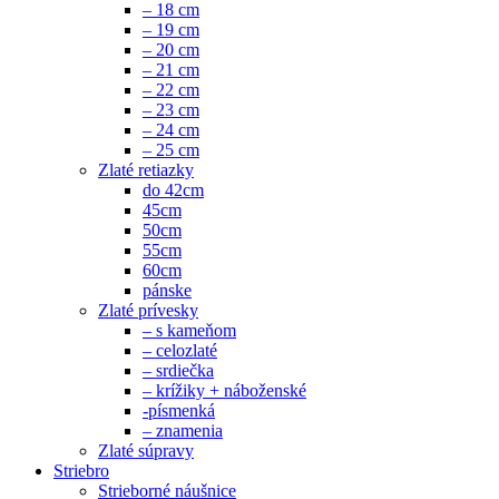
– 18 cm
– 19 cm
– 20 cm
– 21 cm
– 22 cm
– 23 cm
– 24 cm
– 25 cm
Zlaté retiazky
do 42cm
45cm
50cm
55cm
60cm
pánske
Zlaté prívesky
– s kameňom
– celozlaté
– srdiečka
– krížiky + náboženské
-písmenká
– znamenia
Zlaté súpravy
Striebro
Strieborné náušnice