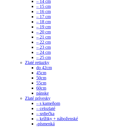
– 14 cm
– 15 cm
– 16 cm
– 17 cm
– 18 cm
– 19 cm
– 20 cm
– 21 cm
– 22 cm
– 23 cm
– 24 cm
– 25 cm
Zlaté retiazky
do 42cm
45cm
50cm
55cm
60cm
pánske
Zlaté prívesky
– s kameňom
– celozlaté
– srdiečka
– krížiky + náboženské
-písmenká