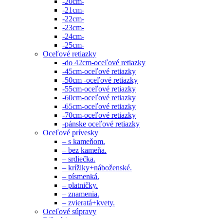
-20cm-
-21cm-
-22cm-
-23cm-
-24cm-
-25cm-
Oceľové retiazky
-do 42cm-oceľové retiazky
-45cm-oceľové retiazky
-50cm -oceľové retiazky
-55cm-oceľové retiazky
-60cm-oceľové retiazky
-65cm-oceľové retiazky
-70cm-oceľové retiazky
-pánske oceľové retiazky
Oceľové prívesky
– s kameňom.
– bez kameňa.
– srdiečka.
– krížiky+náboženské.
– písmenká.
– platničky.
– znamenia.
– zvieratá+kvety.
Oceľové súpravy