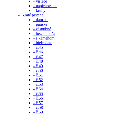
– visiace
– napichovacie
– kruhy
Zlaté prstene
– dámske
– pánske
– zásnubné
– bez kameňa
– s kameňom
– biele zlato
– č.45
– č.46
– č.47
– č.48
– č.49
– č.50
– č.51
– č.52
– č.53
– č.54
– č.55
– č.56
– č.57
– č.58
– č.59