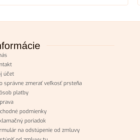
nformácie
nás
ntakt
j účet
o správne zmerať veľkosť prsteňa
ôsob platby
prava
chodné podmienky
klamačný poriadok
rmulár na odstúpenie od zmluvy
stúpiť od zmluvy tu