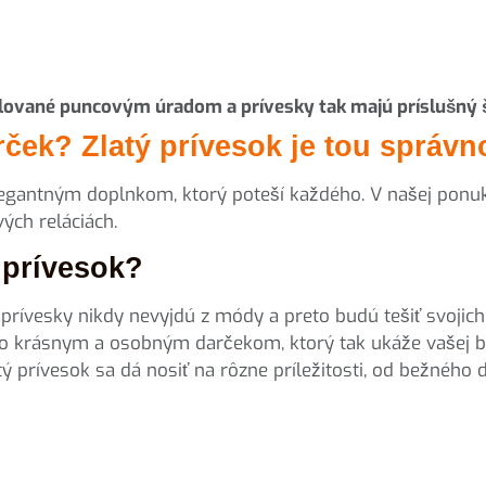
ované puncovým úradom a prívesky tak majú príslušný š
ček? Zlatý prívesok je tou správn
egantným doplnkom, ktorý poteší každého. V našej ponuke 
ých reláciách.
ý prívesok?
 prívesky nikdy nevyjdú z módy a preto budú tešiť svojic
o krásnym a osobným darčekom, ktorý tak ukáže vašej blí
ý prívesok sa dá nosiť na rôzne príležitosti, od bežného 