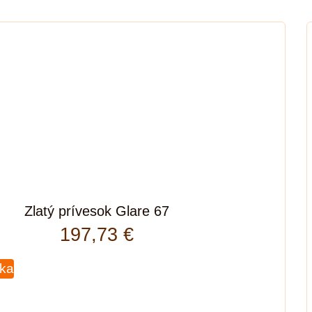
Zlatý prívesok Glare 67
197,73
€
íka