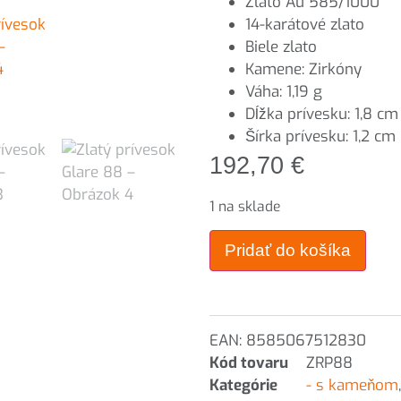
Zlato Au 585/1000
14-karátové zlato
Biele zlato
Kamene: Zirkóny
Váha: 1,19 g
Dĺžka prívesku: 1,8 cm
Šírka prívesku: 1,2 cm
192,70
€
1 na sklade
Pridať do košíka
EAN:
8585067512830
Kód tovaru
ZRP88
Kategórie
- s kameňom