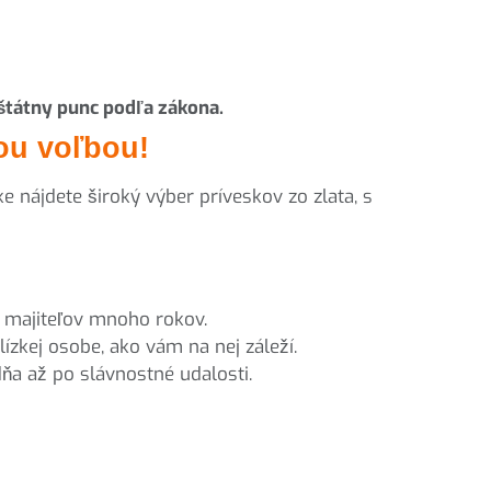
tátny punc podľa zákona.
ou voľbou!
nájdete široký výber príveskov zo zlata, s
h majiteľov mnoho rokov.
zkej osobe, ako vám na nej záleží.
dňa až po slávnostné udalosti.