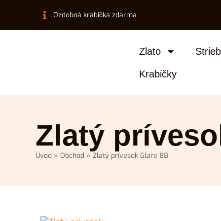
Ozdobná krabička zdarma
Zlato
Strie
Krabičky
Zlatý príveso
Úvod
»
Obchod
»
Zlatý prívesok Glare 88