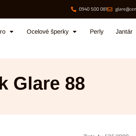
0940 500 081
glare@cen
bro
Ocelové šperky
Perly
Jantár
k Glare 88