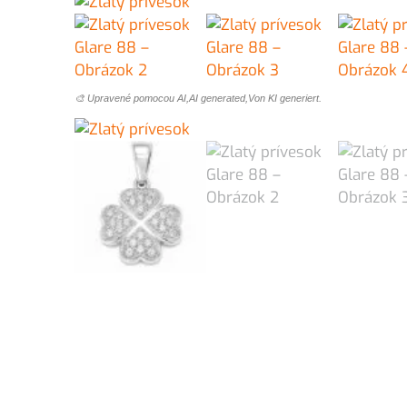
🎨 Upravené pomocou AI,AI generated,Von KI generiert.