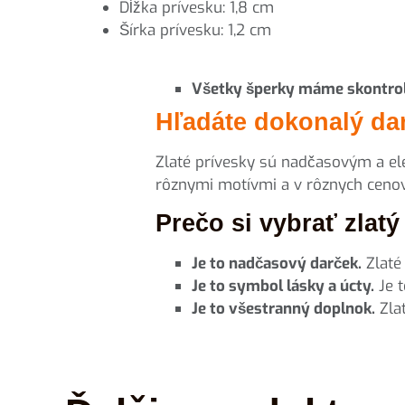
Dĺžka prívesku: 1,8 cm
Šírka prívesku: 1,2 cm
Všetky šperky máme skontrol
Hľadáte dokonalý dar
Zlaté prívesky sú nadčasovým a el
rôznymi motívmi a v rôznych cenov
Prečo si vybrať zlat
Je to nadčasový darček.
Zlaté
Je to symbol lásky a úcty.
Je t
Je to všestranný doplnok.
Zlat