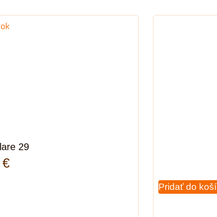
lare 29
0
€
Pridať do koš