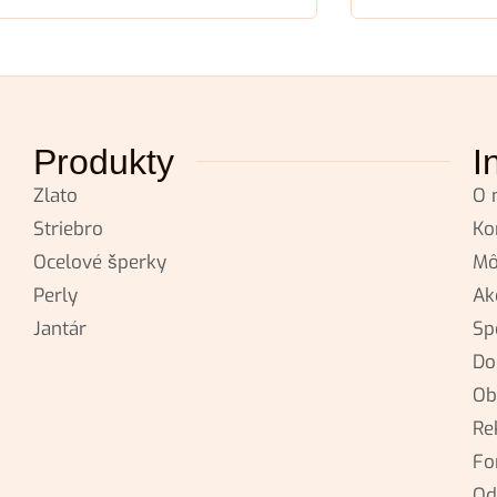
Produkty
I
Zlato
O 
Striebro
Ko
Ocelové šperky
Mô
Perly
Ak
Jantár
Sp
Do
Ob
Re
Fo
Od