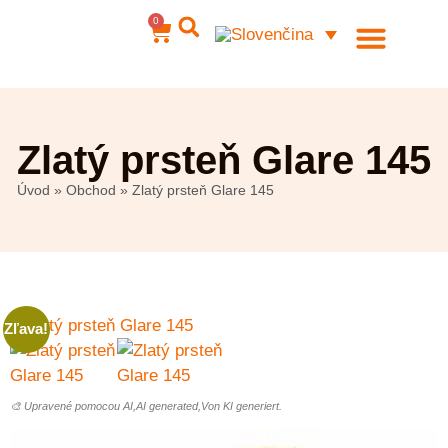
0
Ocelové šperky
Môj účet
Zlatý prsteň Glare 145
Úvod
»
Obchod
»
Zlatý prsteň Glare 145
Zľava!
🎨 Upravené pomocou AI,AI generated,Von KI generiert.