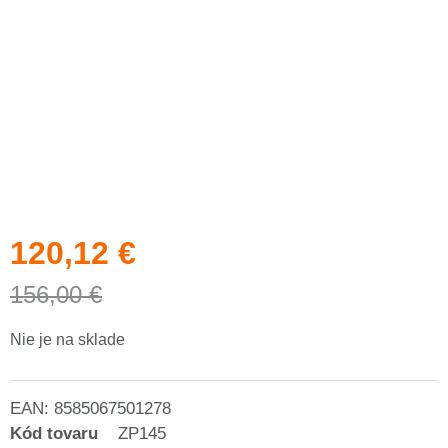
120,12
€
156,00
€
Nie je na sklade
EAN:
8585067501278
Kód tovaru
ZP145