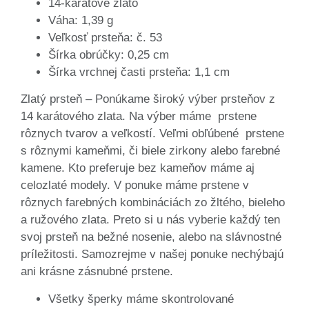
14-karátové zlato
Váha: 1,39 g
Veľkosť prsteňa: č. 53
Šírka obrúčky: 0,25 cm
Šírka vrchnej časti prsteňa: 1,1 cm
Zlatý prsteň – Ponúkame široký výber prsteňov z
14 karátového zlata. Na výber máme prstene
rôznych tvarov a veľkostí. Veľmi obľúbené prstene
s rôznymi kameňmi, či biele zirkony alebo farebné
kamene. Kto preferuje bez kameňov máme aj
celozlaté modely. V ponuke máme prstene v
rôznych farebných kombináciách zo žltého, bieleho
a ružového zlata. Preto si u nás vyberie každý ten
svoj prsteň na bežné nosenie, alebo na slávnostné
príležitosti. Samozrejme v našej ponuke nechýbajú
ani krásne zásnubné prstene.
Všetky šperky máme skontrolované