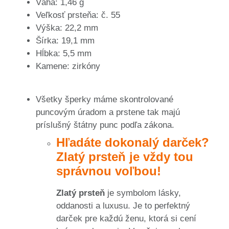
Váha: 1,46 g
Veľkosť prsteňa: č. 55
Výška: 22,2 mm
Šírka: 19,1 mm
Hĺbka: 5,5 mm
Kamene: zirkóny
Všetky šperky máme skontrolované
puncovým úradom a prstene tak majú
príslušný štátny punc podľa zákona.
Hľadáte dokonalý darček?
Zlatý prsteň je vždy tou
správnou voľbou!
Zlatý prsteň
je symbolom lásky,
oddanosti a luxusu. Je to perfektný
darček pre každú ženu, ktorá si cení