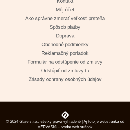
Kontakt
Môj účet
Ako správne zmerať veľkosť prsteňa
Spôsob platby
Doprava
Obchodné podmienky
Reklamačný poriadok
Formulár na odstúpenie od zmluvy
Odstúpiť od zmluvy tu
Zásady ochrany osobných údajov
© 2024 Glare s.r.o., všetky práva vyhradené | Aj toto je webstránka od
VERVASI® - tvorba web stránok