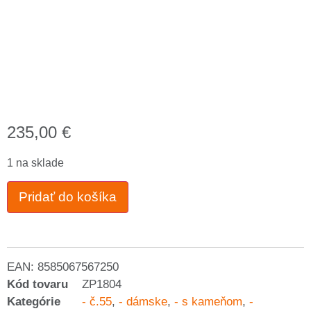
235,00
€
1 na sklade
Pridať do košíka
EAN:
8585067567250
Kód tovaru
ZP1804
Kategórie
- č.55
,
- dámske
,
- s kameňom
,
-