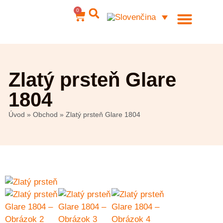
0
Ocelové šperky
Môj účet
Zlatý prsteň Glare
1804
Úvod
»
Obchod
»
Zlatý prsteň Glare 1804