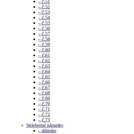
– č.51
– č.52
– č.53
– č.54
– č.55
– č.56
– č.57
– č.58
– č.59
– č.60
– č.61
– č.62
– č.63
– č.64
– č.65
– č.66
– č.67
– č.68
– č.69
– č.70
– č.71
– č.72
– č.73
Strieborné náramky
– dámske