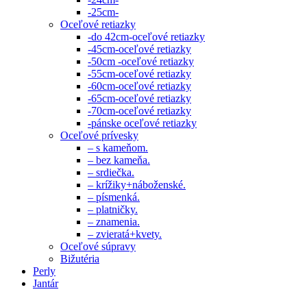
-25cm-
Oceľové retiazky
-do 42cm-oceľové retiazky
-45cm-oceľové retiazky
-50cm -oceľové retiazky
-55cm-oceľové retiazky
-60cm-oceľové retiazky
-65cm-oceľové retiazky
-70cm-oceľové retiazky
-pánske oceľové retiazky
Oceľové prívesky
– s kameňom.
– bez kameňa.
– srdiečka.
– krížiky+náboženské.
– písmenká.
– platničky.
– znamenia.
– zvieratá+kvety.
Oceľové súpravy
Bižutéria
Perly
Jantár