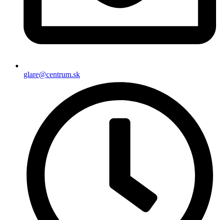
glare@centrum.sk