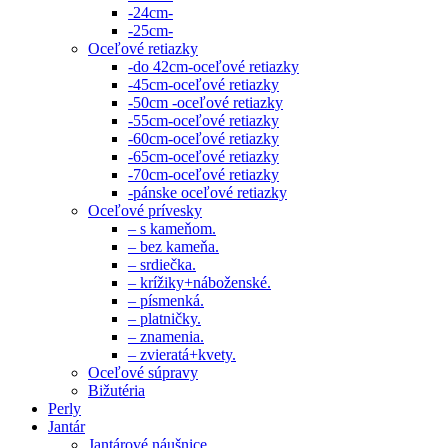
-24cm-
-25cm-
Oceľové retiazky
-do 42cm-oceľové retiazky
-45cm-oceľové retiazky
-50cm -oceľové retiazky
-55cm-oceľové retiazky
-60cm-oceľové retiazky
-65cm-oceľové retiazky
-70cm-oceľové retiazky
-pánske oceľové retiazky
Oceľové prívesky
– s kameňom.
– bez kameňa.
– srdiečka.
– krížiky+náboženské.
– písmenká.
– platničky.
– znamenia.
– zvieratá+kvety.
Oceľové súpravy
Bižutéria
Perly
Jantár
Jantárové náušnice