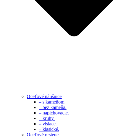
Oceľové náušnice
– s kameňom.
– bez kameňa.
– napichovacie.
– kruhy.
– visiace.
– klasické.
Oceľové prstene