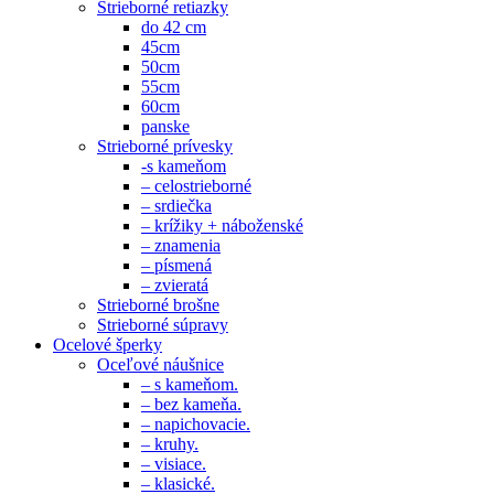
Strieborné retiazky
do 42 cm
45cm
50cm
55cm
60cm
panske
Strieborné prívesky
-s kameňom
– celostrieborné
– srdiečka
– krížiky + náboženské
– znamenia
– písmená
– zvieratá
Strieborné brošne
Strieborné súpravy
Ocelové šperky
Oceľové náušnice
– s kameňom.
– bez kameňa.
– napichovacie.
– kruhy.
– visiace.
– klasické.