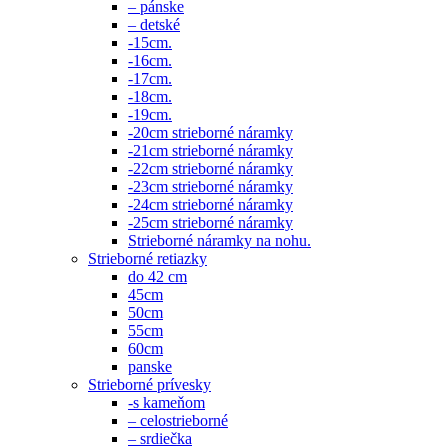
– pánske
– detské
-15cm.
-16cm.
-17cm.
-18cm.
-19cm.
-20cm strieborné náramky
-21cm strieborné náramky
-22cm strieborné náramky
-23cm strieborné náramky
-24cm strieborné náramky
-25cm strieborné náramky
Strieborné náramky na nohu.
Strieborné retiazky
do 42 cm
45cm
50cm
55cm
60cm
panske
Strieborné prívesky
-s kameňom
– celostrieborné
– srdiečka