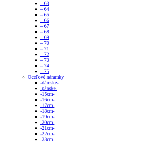
– 63
– 64
– 65
– 66
– 67
– 68
– 69
– 70
– 71
– 72
– 73
– 74
– 75
Oceľové náramky
-dámske-
-pánske-
-15cm-
-16cm-
-17cm-
-18cm-
-19cm-
-20cm-
-21cm-
-22cm-
-23cm-