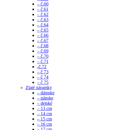
– č.60
– č.61
– č.62
– č.63
– č.64
– č.65
– č.66
– č.67
– č.68
– č.69
– č.70
– č.71
-č.72
– č 73
– č 74
– č 75
Zlaté náramky
– dámske
– pánske
– detské
– 13 cm
– 14 cm
– 15 cm
– 16 cm
– 17 cm