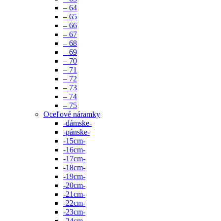
– 64
– 65
– 66
– 67
– 68
– 69
– 70
– 71
– 72
– 73
– 74
– 75
Oceľové náramky
-dámske-
-pánske-
-15cm-
-16cm-
-17cm-
-18cm-
-19cm-
-20cm-
-21cm-
-22cm-
-23cm-
-24cm-