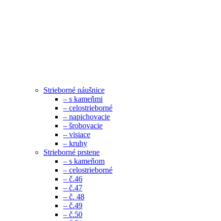
Strieborné náušnice
– s kameňmi
– celostrieborné
– napichovacie
– šrobovacie
– visiace
– kruhy
Strieborné prstene
– s kameňom
– celostrieborné
– č.46
– č.47
– č. 48
– č.49
– č.50