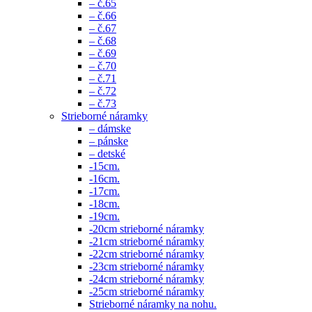
– č.65
– č.66
– č.67
– č.68
– č.69
– č.70
– č.71
– č.72
– č.73
Strieborné náramky
– dámske
– pánske
– detské
-15cm.
-16cm.
-17cm.
-18cm.
-19cm.
-20cm strieborné náramky
-21cm strieborné náramky
-22cm strieborné náramky
-23cm strieborné náramky
-24cm strieborné náramky
-25cm strieborné náramky
Strieborné náramky na nohu.