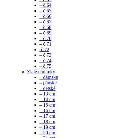
– č.64
– č.65
– č.66
– č.67
– č.68
– č.69
– č.70
– č.71
-č.72
– č 73
– č 74
– č 75
Zlaté náramky
– dámske
– pánske
– detské
– 13 cm
– 14 cm
– 15 cm
– 16 cm
– 17 cm
– 18 cm
– 19 cm
– 20 cm