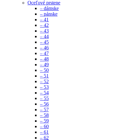
Oceľové prstene
– dámske
– pánske
– 41
– 42
– 43
– 44
– 45
– 46
– 47
– 48
– 49
– 50
– 51
– 52
– 53
– 54
– 55
– 56
– 57
– 58
– 59
– 60
– 61
– 62