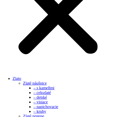
Zlato
Zlaté náušnice
– s kameňmi
– celozlaté
– detské
– visiace
– napichovacie
– kruhy
Zlaté prstene