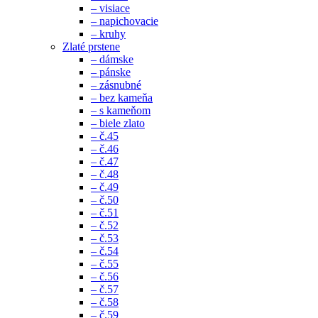
– visiace
– napichovacie
– kruhy
Zlaté prstene
– dámske
– pánske
– zásnubné
– bez kameňa
– s kameňom
– biele zlato
– č.45
– č.46
– č.47
– č.48
– č.49
– č.50
– č.51
– č.52
– č.53
– č.54
– č.55
– č.56
– č.57
– č.58
– č.59