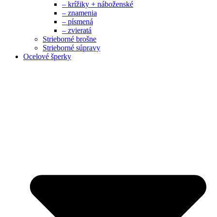
– krížiky + náboženské
– znamenia
– písmená
– zvieratá
Strieborné brošne
Strieborné súpravy
Ocelové šperky