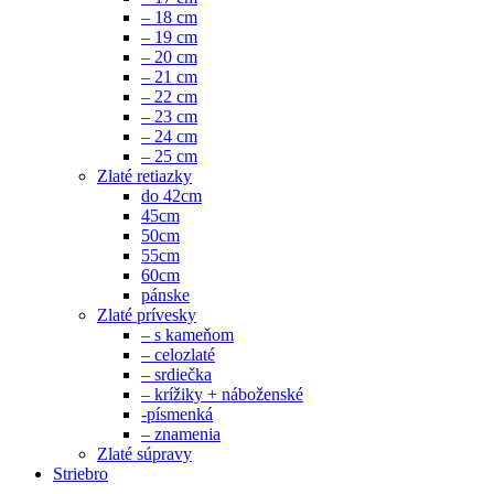
– 18 cm
– 19 cm
– 20 cm
– 21 cm
– 22 cm
– 23 cm
– 24 cm
– 25 cm
Zlaté retiazky
do 42cm
45cm
50cm
55cm
60cm
pánske
Zlaté prívesky
– s kameňom
– celozlaté
– srdiečka
– krížiky + náboženské
-písmenká
– znamenia
Zlaté súpravy
Striebro