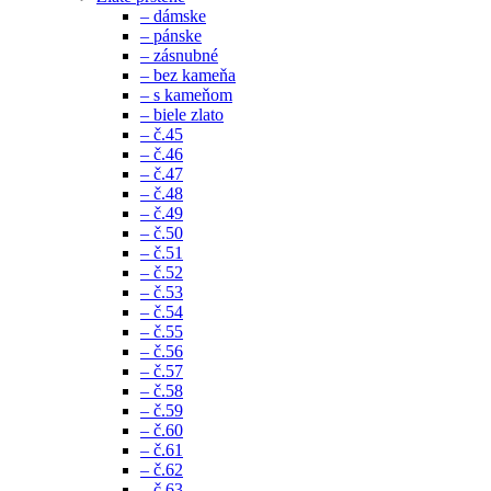
– dámske
– pánske
– zásnubné
– bez kameňa
– s kameňom
– biele zlato
– č.45
– č.46
– č.47
– č.48
– č.49
– č.50
– č.51
– č.52
– č.53
– č.54
– č.55
– č.56
– č.57
– č.58
– č.59
– č.60
– č.61
– č.62
– č.63