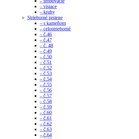
– šrobovacie
– visiace
– kruhy
Strieborné prstene
– s kameňom
– celostrieborné
– č.46
– č.47
– č. 48
– č.49
– č.50
– č.51
– č.52
– č.53
– č.54
– č.55
– č.56
– č.57
– č.58
– č.59
– č.60
– č.61
– č.62
– č.63
– č.64