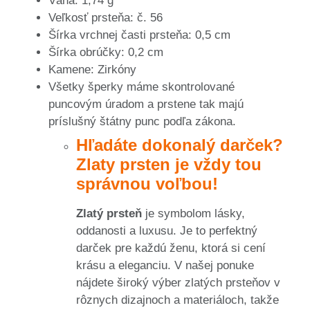
Váha: 1,74 g
Veľkosť prsteňa: č. 56
Šírka vrchnej časti prsteňa: 0,5 cm
Šírka obrúčky: 0,2 cm
Kamene: Zirkóny
Všetky šperky máme skontrolované
puncovým úradom a prstene tak majú
príslušný štátny punc podľa zákona.
Hľadáte dokonalý darček?
Zlaty prsten je vždy tou
správnou voľbou!
Zlatý prsteň
je symbolom lásky,
oddanosti a luxusu. Je to perfektný
darček pre každú ženu, ktorá si cení
krásu a eleganciu. V našej ponuke
nájdete široký výber zlatých prsteňov v
rôznych dizajnoch a materiáloch, takže