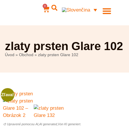
0
Ocelové šperky
Môj účet
zlaty prsten Glare 102
Úvod
»
Obchod
»
zlaty prsten Glare 102
Zľava!
🎨 Upravené pomocou AI,AI generated,Von KI generiert.