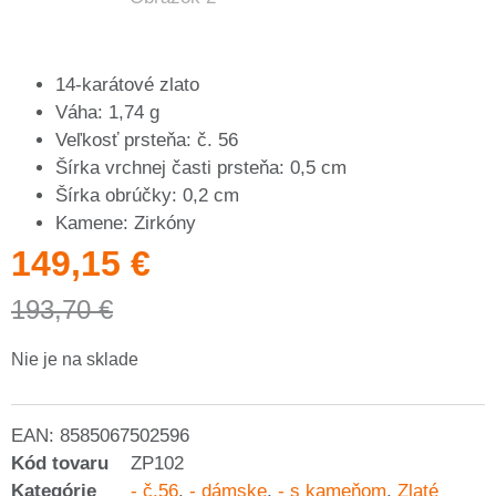
14-karátové zlato
Váha: 1,74 g
Veľkosť prsteňa: č. 56
Šírka vrchnej časti prsteňa: 0,5 cm
Šírka obrúčky: 0,2 cm
Kamene: Zirkóny
149,15
€
193,70
€
Nie je na sklade
EAN:
8585067502596
Kód tovaru
ZP102
Kategórie
- č.56
,
- dámske
,
- s kameňom
,
Zlaté