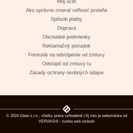
Môj účet
Ako správne zmerať veľkosť prsteňa
Spôsob platby
Doprava
Obchodné podmienky
Reklamačný poriadok
Formulár na odstúpenie od zmluvy
Odstúpiť od zmluvy tu
Zásady ochrany osobných údajov
© 2024 Glare s.r.o., všetky práva vyhradené | Aj toto je webstránka od
VERVASI® - tvorba web stránok