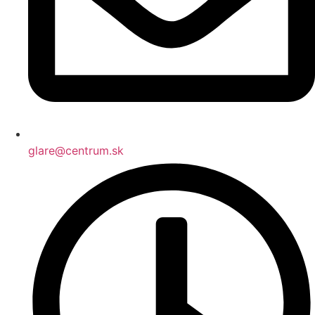
glare@centrum.sk