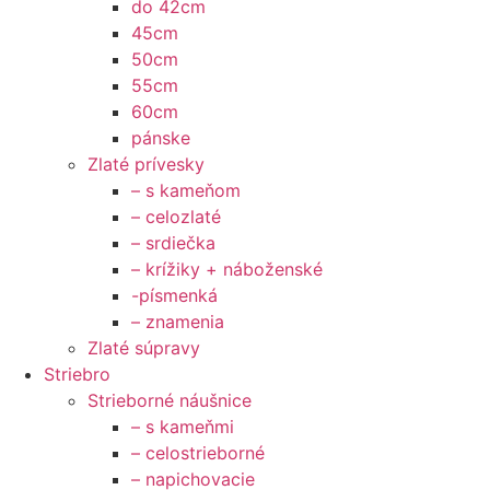
do 42cm
45cm
50cm
55cm
60cm
pánske
Zlaté prívesky
– s kameňom
– celozlaté
– srdiečka
– krížiky + náboženské
-písmenká
– znamenia
Zlaté súpravy
Striebro
Strieborné náušnice
– s kameňmi
– celostrieborné
– napichovacie