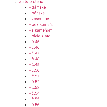
Zlaté prstene
– dámske
– pánske
– zásnubné
– bez kameňa
– s kameňom
– biele zlato
– č.45
– č.46
– č.47
– č.48
– č.49
– č.50
– č.51
– č.52
– č.53
– č.54
– č.55
– č.56