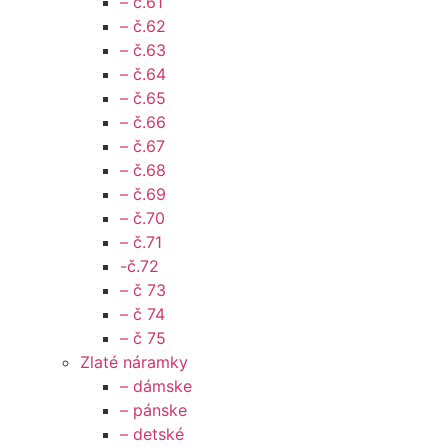
– č.61
– č.62
– č.63
– č.64
– č.65
– č.66
– č.67
– č.68
– č.69
– č.70
– č.71
-č.72
– č 73
– č 74
– č 75
Zlaté náramky
– dámske
– pánske
– detské