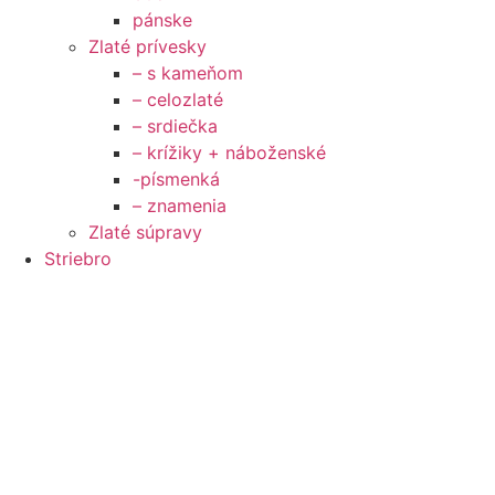
pánske
Zlaté prívesky
– s kameňom
– celozlaté
– srdiečka
– krížiky + náboženské
-písmenká
– znamenia
Zlaté súpravy
Striebro