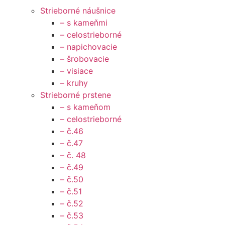
Strieborné náušnice
– s kameňmi
– celostrieborné
– napichovacie
– šrobovacie
– visiace
– kruhy
Strieborné prstene
– s kameňom
– celostrieborné
– č.46
– č.47
– č. 48
– č.49
– č.50
– č.51
– č.52
– č.53