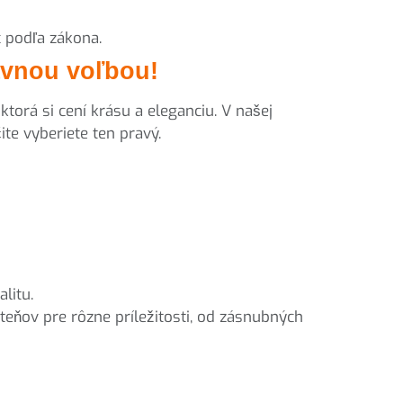
 podľa zákona.
ávnou voľbou!
torá si cení krásu a eleganciu. V našej
te vyberiete ten pravý.
litu.
eňov pre rôzne príležitosti, od zásnubných