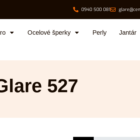
0940 500 081
glare@cen
bro
Ocelové šperky
Perly
Jantár
Glare 527