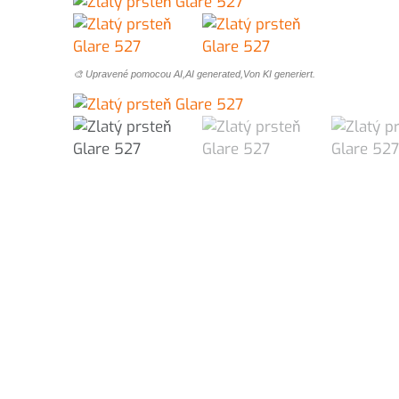
🎨 Upravené pomocou AI,AI generated,Von KI generiert.