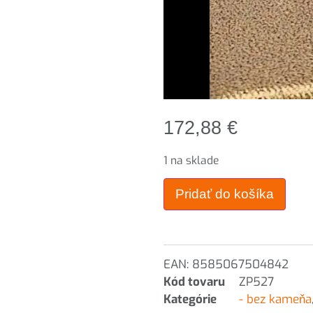
172,88
€
1 na sklade
Pridať do košíka
EAN:
8585067504842
Kód tovaru
ZP527
Kategórie
- bez kameňa