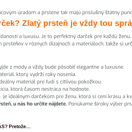
ovým úradom a prstene tak majú príslušný štátny punc
ček? Zlatý prsteň je vždy tou spr
anosti a luxusu. Je to perfektný darček pre každú ženu, k
 prsteňov v rôznych dizajnoch a materiáloch, takže si urči
vyjde z módy a vždy bude pôsobiť elegantne a luxusne.
ateriál, ktorý vydrží roky nosenia.
 ideálny materiál pre ľudí s citlivou pokožkou.
stícia, ktorá časom nestráca na hodnote.
 je ideálnym darčekom pre ženu, ktorá si cení krásu a kva
teň, u nás ho určite nájdete.
Ponúkame široký výber prst
S? Pretože…