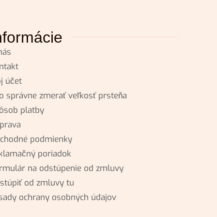
nformácie
nás
ntakt
j účet
o správne zmerať veľkosť prsteňa
ôsob platby
prava
chodné podmienky
klamačný poriadok
rmulár na odstúpenie od zmluvy
stúpiť od zmluvy tu
sady ochrany osobných údajov