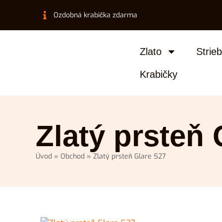
Ozdobná krabička zdarma
Zlato
Strie
Krabičky
Zlatý prsteň 
Úvod
»
Obchod
»
Zlatý prsteň Glare 527