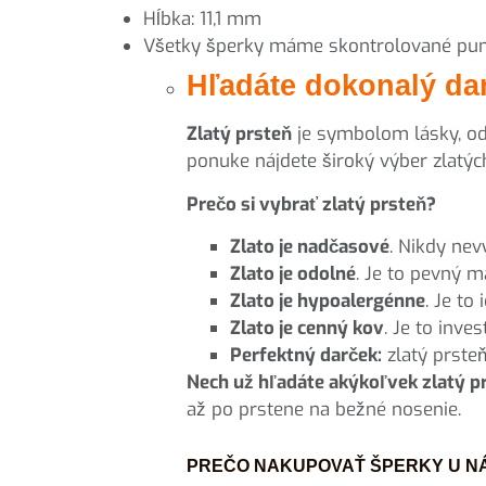
Hĺbka: 11,1 mm
Všetky šperky máme skontrolované punc
Hľadáte dokonalý dar
Zlatý prsteň
je symbolom lásky, odd
ponuke nájdete široký výber zlatých
Prečo si vybrať zlatý prsteň?
Zlato je nadčasové
. Nikdy ne
Zlato je odolné
. Je to pevný m
Zlato je hypoalergénne
. Je to
Zlato je cenný kov
. Je to inve
Perfektný darček:
zlatý prsteň
Nech už hľadáte akýkoľvek zlatý prs
až po prstene na bežné nosenie.
PREČO NAKUPOVAŤ ŠPERKY U NÁ