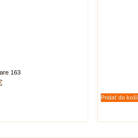
lare 163
€
Pridať do koš