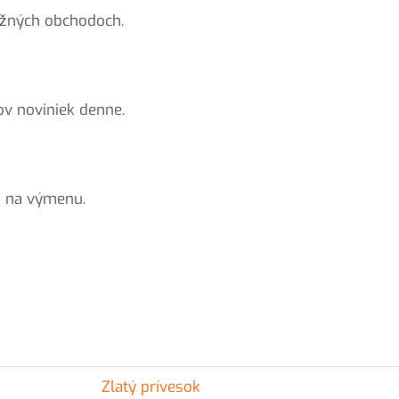
ežných obchodoch.
ov noviniek denne.
ú na výmenu.