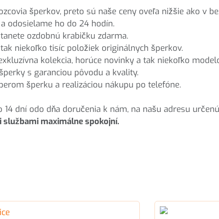
zcovia šperkov, preto sú naše ceny oveľa nižšie ako v b
 odosielame ho do 24 hodín.
tanete ozdobnú krabičku zdarma.
ak niekoľko tisíc položiek originálnych šperkov.
xkluzívna kolekcia, horúce novinky a tak niekoľko model
šperky s garanciou pôvodu a kvality.
rom šperku a realizáciou nákupu po telefóne.
o 14 dní odo dňa doručenia k nám, na našu adresu určen
i službami maximálne spokojní.