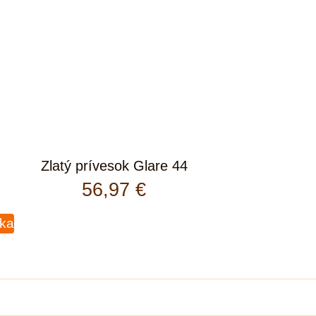
Zlatý prívesok Glare 44
56,97
€
íka