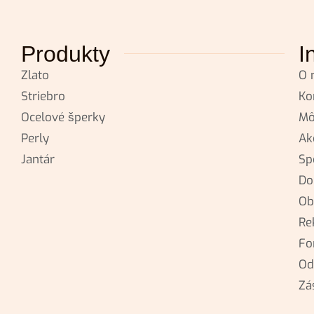
Produkty
I
Zlato
O 
Striebro
Ko
Ocelové šperky
Mô
Perly
Ak
Jantár
Sp
Do
Ob
Re
Fo
Od
Zá