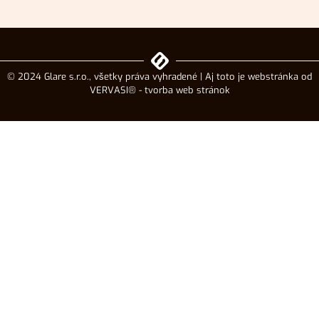
© 2024 Glare s.r.o., všetky práva vyhradené | Aj toto je webstránka od
VERVASI® - tvorba web stránok