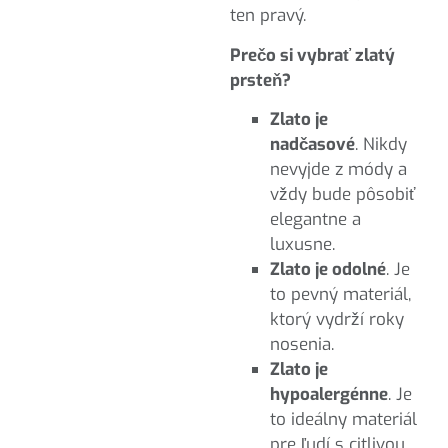
ten pravý.
Prečo si vybrať zlatý
prsteň?
Zlato je
nadčasové
. Nikdy
nevyjde z módy a
vždy bude pôsobiť
elegantne a
luxusne.
Zlato je odolné
. Je
to pevný materiál,
ktorý vydrží roky
nosenia.
Zlato je
hypoalergénne
. Je
to ideálny materiál
pre ľudí s citlivou