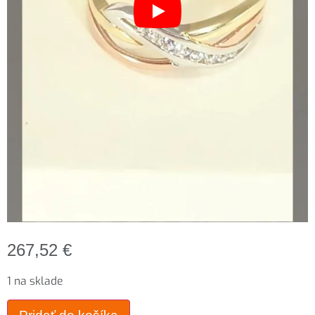
267,52
€
1 na sklade