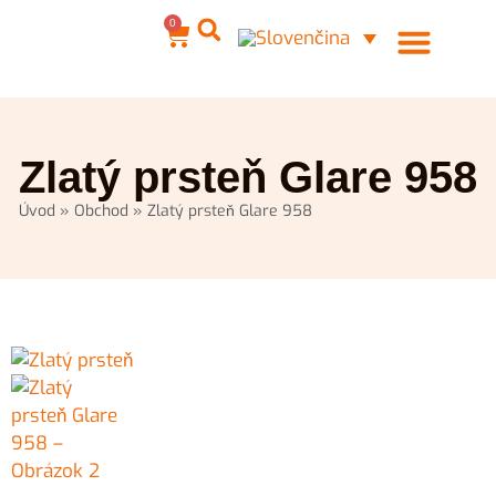
0
Ocelové šperky
Môj účet
Zlatý prsteň Glare 958
Úvod
»
Obchod
»
Zlatý prsteň Glare 958