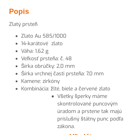
Popis
Zlatý prsteň
Zlato Au 585/1000
14-karátové zlato
Váha: 1,62 g
Veľkosť prsteňa: č. 48
Šírka obrúčky: 2,0 mm
Šírka vrchnej časti prsteňa: 7,0 mm
Kamene: zirkóny
Kombinácia: žlté, biele a červené zlato
Všetky šperky máme
skontrolované puncovým
úradom a prstene tak majú
príslušný štátny punc podľa
zákona.