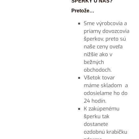
ŠPERKY U NÁS?
Pretože…
Sme výrobcovia a
priamy dovozcovia
šperkov, preto sú
naše ceny oveľa
nižšie ako v
bežných
obchodoch.
Všetok tovar
máme skladom a
odosielame ho do
24 hodín.
K zakúpenému
šperku tak
dostanete
ozdobnú krabičku